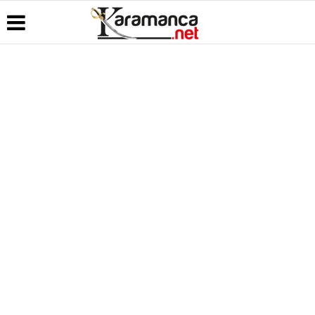
Üye Paneli
Hava
Köşe
Kullanım
Durumu
Yazarları
Koşulları
Haber
Arşivi
Gazete
Video
Künye
Manşetleri
Galeri
Günün
İletişim
Haberleri
Anketler
Foto Galeri
Çerez
Politikası