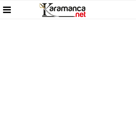
Üye Paneli
Hava
Köşe
Kullanım
Durumu
Yazarları
Koşulları
Haber
Arşivi
Gazete
Video
Künye
Manşetleri
Galeri
Günün
İletişim
Haberleri
Anketler
Foto Galeri
Çerez
Politikası