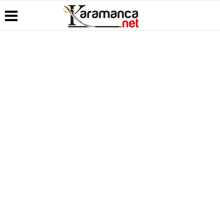
Üye Paneli
Hava
Köşe
Kullanım
Durumu
Yazarları
Koşulları
Haber
Arşivi
Gazete
Video
Künye
Manşetleri
Galeri
Günün
İletişim
Haberleri
Anketler
Foto Galeri
Çerez
Politikası