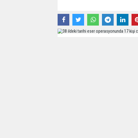
04 Haziran 2022 - 15:31 - Güncelleme: 04 Haz
Konya merkezli 38 ilde uluslararası ta
zamanlı gerçekleştirilen 'Miras' adlı 
kişiden 17'si tutuklandı.
Edinilen bilgiye göre, Emniyet Genel 
(KOM) Daire Başkanlığı koordinesind
uluslararası tarihi eser kaçakçılığı y
merkezli 38 ilde eş zamanlı 'Miras' ad
Yapılan çalışmalarda 29 bin 11 adet si
Lirası, 3 adet tabanca, 8 adet tüfek, 