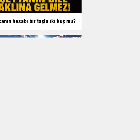
anın hesabı bir taşla iki kuş mu?
u Köyü Festivali coşkuyla başladı