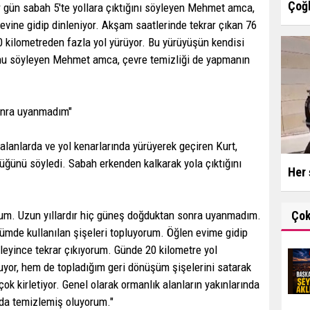
Çoğl
r gün sabah 5'te yollara çıktığını söyleyen Mehmet amca,
evine gidip dinleniyor. Akşam saatlerinde tekrar çıkan 76
 kilometreden fazla yol yürüyor. Bu yürüyüşün kendisi
unu söyleyen Mehmet amca, çevre temizliği de yapmanın
sonra uyanmadım"
anlarda ve yol kenarlarında yürüyerek geçiren Kurt,
üğünü söyledi. Sabah erkenden kalkarak yola çıktığını
Her 
Ço
yorum. Uzun yıllardır hiç güneş doğduktan sonra uyanmadım.
mde kullanılan şişeleri topluyorum. Öğlen evime gidip
eyince tekrar çıkıyorum. Günde 20 kilometre yol
yor, hem de topladığım geri dönüşüm şişelerini satarak
ok kirletiyor. Genel olarak ormanlık alanların yakınlarında
 da temizlemiş oluyorum."