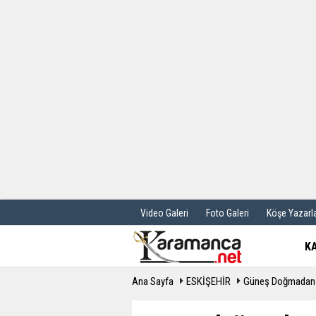
Üye Paneli
Hava Durum
Haber Arşivi
Gazete Manş
Günün Haberleri
Anketler
Video Galeri
Foto Galeri
Köşe Yazarla
K
Ana Sayfa
ESKİŞEHİR
Güneş Doğmadan U