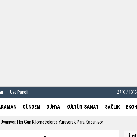
u
Köşe Yazarları
etleri
Video Galeri
Foto Galeri
Üye Paneli
27°C / 13°
rı
ARAMAN
GÜNDEM
DÜNYA
KÜLTÜR-SANAT
SAĞLIK
EKON
yanıyor, Her Gün Kilometrelerce Yürüyerek Para Kazanıyor
İlg