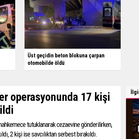
Üst geçidin beton blokuna çarpan
otomobilde öldü
İlg
eser operasyonunda 17 kişi
ldi
kları mahkemece tutuklanarak cezaevine gönderilirken,
ıldı, 2 kişi ise savcılıktan serbest bırakıldı.