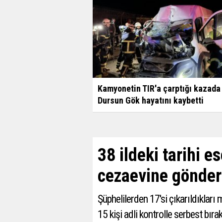
Kamyonetin TIR'a çarptığı kazada
Dursun Gök hayatını kaybetti
38 ildeki tarihi 
cezaevine gönderi
​​​​​​​Şüphelilerden 17'si çıkarıldı
15 kişi adli kontrolle serbest bırak