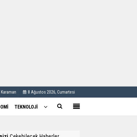
Kullanım Koşulları
Künye
İletişim
Çerez Politikası
C Karaman
8 Ağustos 2026, Cumartesi
OMİ
TEKNOLOJİ
inizi
Çekebilecek Haberler