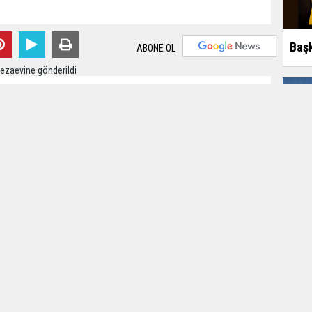
Başk
ABONE OL
iran 2022 - 15:45
Editör:
Karamanca
rihi eser kaçakçılığı yapan suç grubuna yönelik eş
operasyonda Seydişehir ilçesinde adliyeye sevk edilen 34
Müdürlüğü Kaçakçılık ve Organize Suçlarla Mücadele
e KOM Şube Müdürlüğünce yapılan çalışmalar sonucunda
Çoğl
apan suç gurubuna yönelik 31 Mayıs tarihinde Konya
ı verilen operasyon düzenledi.
kke, 2 bin 219 adet obje, 30 adet dedektör, 178 bin Türk
233 adet fişek ele geçirildi. Operasyon çerçevesinde