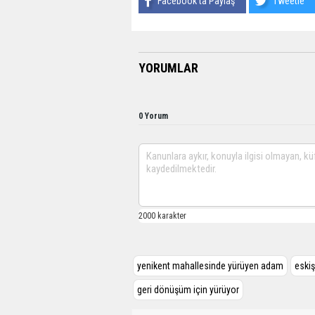
Facebook'ta Paylaş
Tweetle
YORUMLAR
0 Yorum
yenikent mahallesinde yürüyen adam
eski
geri dönüşüm için yürüyor