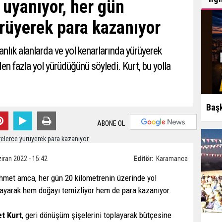
yanıyor, her gün
rüyerek para kazanıyor
ık alanlarda ve yol kenarlarında yürüyerek
en fazla yol yürüdüğünü söyledi. Kurt, bu yolla
Başk
ABONE OL
iran 2022 - 15:42
Editör:
Karamanca
hmet amca, her gün 20 kilometrenin üzerinde yol
layarak hem doğayı temizliyor hem de para kazanıyor.
t Kurt
, geri dönüşüm şişelerini toplayarak bütçesine