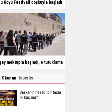
u Köyü Festivali coşkuyla başladı
şey mektupla başladı, 6 tutuklama
k Okunan
Haberler
Başkanın hesabı bir taşla
iki kuş mu?