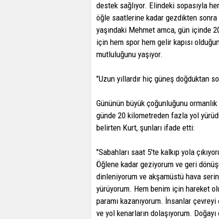
destek sağlıyor. Elindeki sopasıyla he
öğle saatlerine kadar gezdikten sonra 
yaşındaki Mehmet amca, gün içinde 20
için hem spor hem gelir kapısı olduğ
mutluluğunu yaşıyor.
"Uzun yıllardır hiç güneş doğduktan 
Gününün büyük çoğunluğunu ormanlık al
günde 20 kilometreden fazla yol yürüd
belirten Kurt, şunları ifade etti:
"Sabahları saat 5'te kalkıp yola çıkı
Öğlene kadar geziyorum ve geri dönüşü
dinleniyorum ve akşamüstü hava serinl
yürüyorum. Hem benim için hareket olu
paramı kazanıyorum. İnsanlar çevreyi ç
ve yol kenarların dolaşıyorum. Doğayı