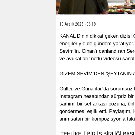
13 Aralık 2025 - 06:18
KANAL D’nin dikkat çeken dizisi G
enerjileriyle de gündem yaratıyor
Sevim’in, Cihan’ı canlandıran Serd
ve avukatları’ notlu videosu san
GİZEM SEVİM’DEN ‘ŞEYTANIN
Güller ve Günahlar’da sorumsuz 
Instagram hesabından sürpriz bir
samimi bir set arkası pozuna, ünl
göndermesi eşlik etti. Paylaşım, 
anımsatan bir kompozisyonla takipç
‘TEHLİKELİ BİR İŞ BİRLİĞİ BAŞ