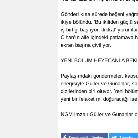
Gönderi kısa sürede beğeni yağmu
ikiye bölündü. 'Bu ikiliden güçlü s
iş birliği başlıyor, dikkat' yoruml
Cihan’ın aile içindeki patlamaya haz
ekran başına çiviliyor.
YENİ BÖLÜM HEYECANLA BEK
Paylaşımdaki göndermeler, kaosu 
enerjisiyle Güller ve Günahlar, 
dizilerinden biri oluyor. Yeni bö
yeni bir felaket mi doğuracağı is
NGM imzalı Güller ve Günahlar c
Facebook'ta Paylaş
Tweetle