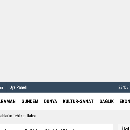
u
Köşe Yazarları
etleri
Video Galeri
Foto Galeri
Üye Paneli
27°C /
rı
ARAMAN
GÜNDEM
DÜNYA
KÜLTÜR-SANAT
SAĞLIK
EKON
hlar'ın Tehlikeli Ikilisi
İlg