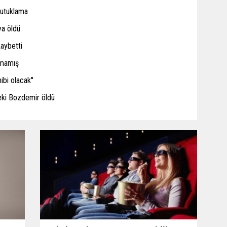
tutuklama
ya öldü
kaybetti
amamış
ibi olacak''
eki Bozdemir öldü