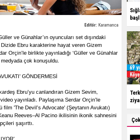
Sığl
başl
Editör:
Karamanca
üller ve Günahlar’ın oyuncuları set dışındaki
. Dizide Ebru karakterine hayat veren Gizem
ar Orçin’le birlikte yayınladığı ‘Güller ve Günahlar
al medyada çok konuşuldu.
 AVUKATI’ GÖNDERMESİ
kardeş Ebru’yu canlandıran Gizem Sevim,
Terk
 video yayınladı. Paylaşıma Serdar Orçin’le
ziya
ü film 'The Devil’s Advocate' (Şeytanın Avukatı)
Keanu Reeves–Al Pacino ikilisinin ikonik sahnesini
Ço
ileri şaşırttı.
LIYOR’