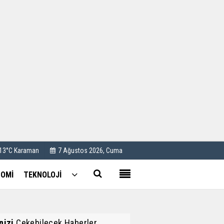
Kullanım Koşulları
Künye
İletişim
Çerez Politikası
 13°C Karaman
7 Ağustos 2026, Cuma
OMİ
TEKNOLOJİ
inizi
Çekebilecek Haberler