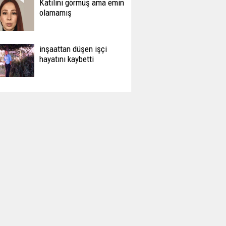
Katilini görmüş ama emin
olamamış
inşaattan düşen işçi
hayatını kaybetti