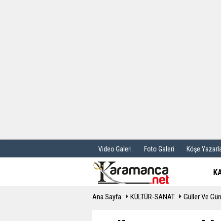
Üye Paneli
Hava Durum
Haber Arşivi
Gazete Manş
Günün Haberleri
Anketler
Video Galeri
Foto Galeri
Köşe Yazarla
K
Ana Sayfa
KÜLTÜR-SANAT
Güller Ve Güna