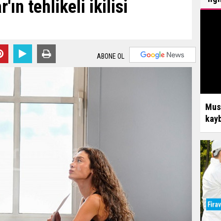
ın tehlikeli ikilisi
ABONE OL
Mus
kayb