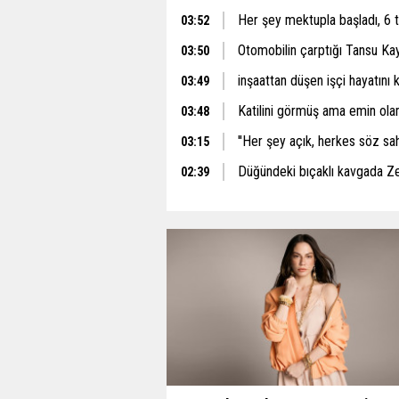
Her şey mektupla başladı, 6 
03:52
Otomobilin çarptığı Tansu Ka
03:50
inşaattan düşen işçi hayatını 
03:49
Katilini görmüş ama emin ol
03:48
''Her şey açık, herkes söz sah
03:15
Düğündeki bıçaklı kavgada Z
02:39