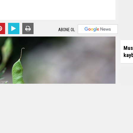
ABONE OL
Mus
kayb
Sığl