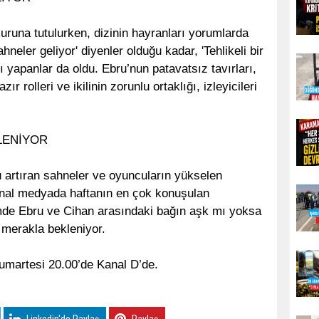
runa tutulurken, dizinin hayranları yorumlarda
ahneler geliyor' diyenler olduğu kadar, 'Tehlikeli bir
arı yapanlar da oldu. Ebru’nun patavatsız tavırları,
ır rolleri ve ikilinin zorunlu ortaklığı, izleyicileri
LENİYOR
artıran sahneler ve oyuncuların yükselen
sanal medyada haftanın en çok konuşulan
lümde Ebru ve Cihan arasındaki bağın aşk mı yoksa
e merakla bekleniyor.
umartesi 20.00’de Kanal D’de.
Linkedin'de Paylaş
Paylaş