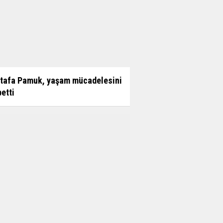
tafa Pamuk, yaşam mücadelesini
etti
a yağı ve Sığla Buhuru üretimi