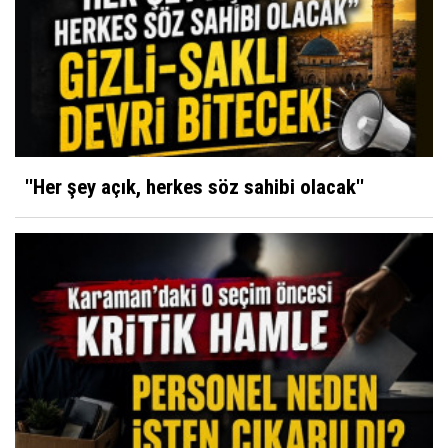
''Her şey açık, herkes söz sahibi olacak''