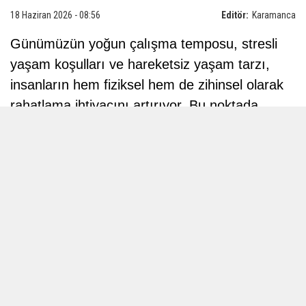
18 Haziran 2026 - 08:56
Editör:
Karamanca
Günümüzün yoğun çalışma temposu, stresli
yaşam koşulları ve hareketsiz yaşam tarzı,
insanların hem fiziksel hem de zihinsel olarak
rahatlama ihtiyacını artırıyor. Bu noktada
alternatif terapi yöntemleri arasında öne çıkan
Bali masajı
, yüzyıllardır uygulanan geleneksel
teknikleriyle dikkat çekiyor. Endonezya'nın
dünyaca ünlü turizm merkezi Bali Adası'ndan
doğan bu özel masaj türü, yalnızca kasları
gevşetmekle kalmıyor, aynı zamanda beden
ve zihin arasındaki dengeyi yeniden kurmayı
hedefliyor.