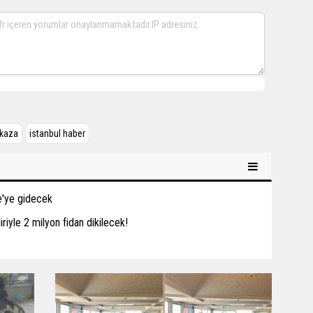
kaza
istanbul haber
be'ye gidecek
iriyle 2 milyon fidan dikilecek!