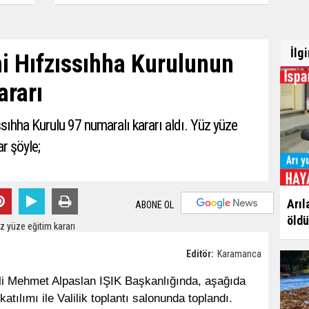
İlg
 Hıfzıssıhha Kurulunun
ararı
sıhha Kurulu 97 numaralı kararı aldı. Yüz yüze
r şöyle;
Arıl
ABONE OL
öldü
Editör:
Karamanca
li Mehmet Alpaslan IŞIK Başkanlığında, aşağıda
atılımı ile Valilik toplantı salonunda toplandı.