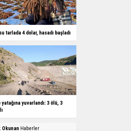
su tarlada 4 dolar, hasadı başladı
 yatağına yuvarlandı: 3 ölü, 3
lı
k Okunan
Haberler