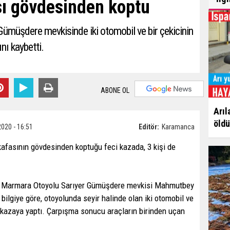
sı gövdesinden koptu
müşdere mevkisinde iki otomobil ve bir çekicinin
nı kaybetti.
ABONE OL
Arıl
öldü
2020 - 16:51
Editör:
Karamanca
kafasının gövdesinden koptuğu feci kazada, 3 kişi de
y Marmara Otoyolu Sarıyer Gümüşdere mevkisi Mahmutbey
bilgiye göre, otoyolunda seyir halinde olan iki otomobil ve
 kazaya yaptı. Çarpışma sonucu araçların birinden uçan