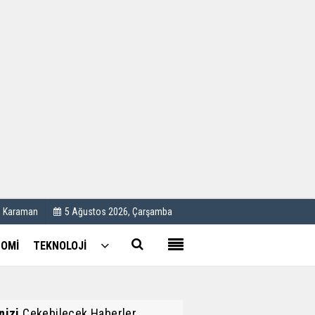
Kullanım Koşulları
Künye
İletişim
Çerez Politikası
C Karaman
5 Ağustos 2026, Çarşamba
OMİ
TEKNOLOJİ
inizi
Çekebilecek Haberler