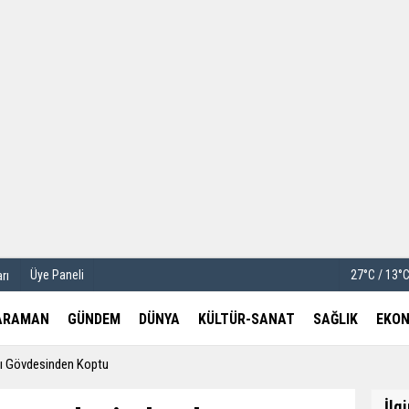
u
Köşe Yazarları
etleri
Video Galeri
Foto Galeri
Üye Paneli
27°C / 13°
rı
ARAMAN
GÜNDEM
DÜNYA
KÜLTÜR-SANAT
SAĞLIK
EKON
ı Gövdesinden Koptu
İlg