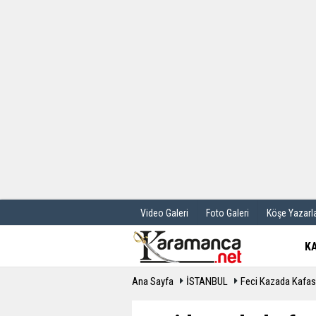
Üye Paneli
Hava Durum
Haber Arşivi
Gazete Manş
Günün Haberleri
Anketler
Video Galeri
Foto Galeri
Köşe Yazarla
K
Ana Sayfa
İSTANBUL
Feci Kazada Kafas