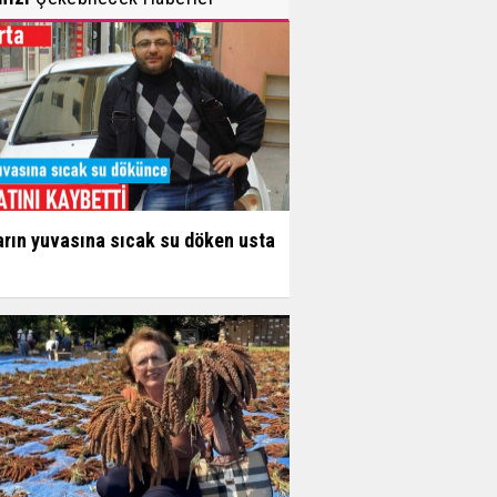
arın yuvasına sıcak su döken usta