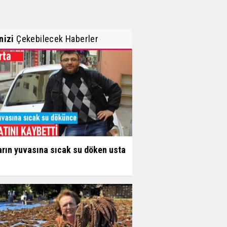
inizi
Çekebilecek Haberler
arın yuvasına sıcak su döken usta