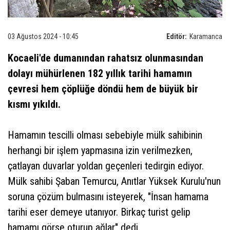
03 Ağustos 2024 - 10:45
Editör:
Karamanca
Kocaeli'de dumanından rahatsız olunmasından
dolayı mühürlenen 182 yıllık tarihi hamamın
çevresi hem çöplüğe döndü hem de büyük bir
kısmı yıkıldı.
Hamamın tescilli olması sebebiyle mülk sahibinin
herhangi bir işlem yapmasına izin verilmezken,
çatlayan duvarlar yoldan geçenleri tedirgin ediyor.
Mülk sahibi Şaban Temurcu, Anıtlar Yüksek Kurulu'nun
soruna çözüm bulmasını isteyerek, "İnsan hamama
tarihi eser demeye utanıyor. Birkaç turist gelip
hamamı görse oturup ağlar" dedi.