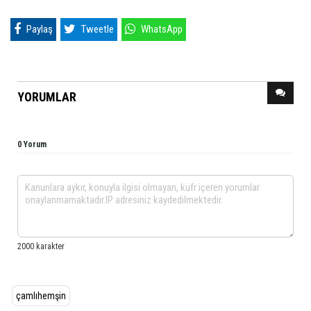
Paylaş
Tweetle
WhatsApp
YORUMLAR
0 Yorum
çamlıhemşin