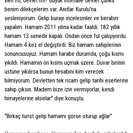
Ben mi, devlet mi? Büyük ihtimalle devlet çünkü
benim dilekçelerim var. Anıtlar Kurulu'na
sesleniyorum. Gelip burayı incelesinler ve beraber
yapalım. Hamam 2011 yılına kadar faaldi. 182 yıllık
hamam 13 senedir kapalı. Ondan önce ful çalışıyordu.
Hamam 4 kez el değiştirdi. Biz hamam sahiplerinin
sonuncusuyuz. Hamam harabe durumda, çoğu kısmı
yıkıldı. Hamamın ön kısmı uçmak üzere. Duvar birinin
üstüne yıkılırsa bunun hesabını kim verecek
bilmiyorum. Devletten tek ricam gelip tarihi eserlerine
sahip çıksın. Madem bize izin vermiyorlar, kendi
himayelerine alsınlar" diye konuştu.
"Birkaç turist gelip hamamı görse oturup ağlar"