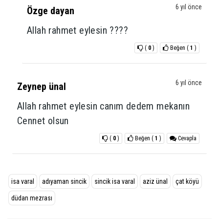
6 yıl önce
Özge dayan
Allah rahmet eylesin ????
(
0
)
Beğen
(
1
)
6 yıl önce
Zeynep ünal
Allah rahmet eylesin canım dedem mekanın
Cennet olsun
(
0
)
Beğen
(
1
)
Cevapla
isa varal
adıyaman sincik
sincik isa varal
aziz ünal
çat köyü
düdan mezrası