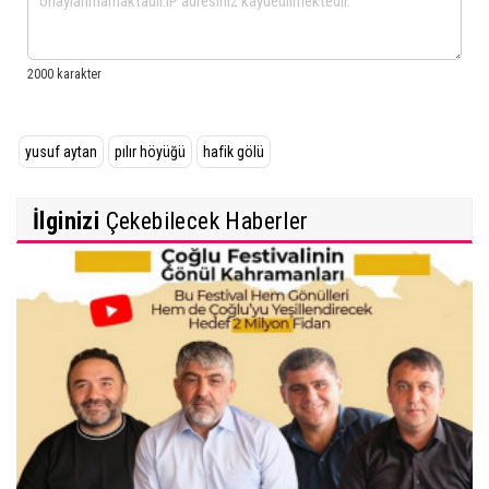
yusuf aytan
pılır höyüğü
hafik gölü
İlginizi
Çekebilecek Haberler