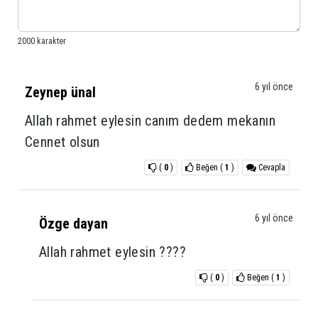
6 yıl önce
Zeynep ünal
Allah rahmet eylesin canım dedem mekanın
Cennet olsun
(
0
)
Beğen
(
1
)
Cevapla
6 yıl önce
Özge dayan
Allah rahmet eylesin ????
(
0
)
Beğen
(
1
)