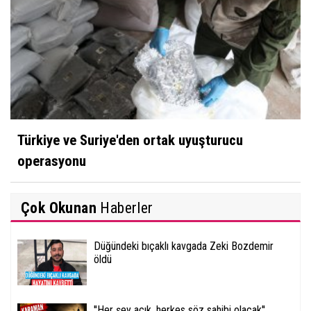
Türkiye ve Suriye'den ortak uyuşturucu
operasyonu
Çok Okunan
Haberler
Düğündeki bıçaklı kavgada Zeki Bozdemir
öldü
''Her şey açık, herkes söz sahibi olacak''