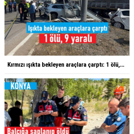
Kırmızı ışıkta bekleyen araçlara çarptı: 1 ölü,...