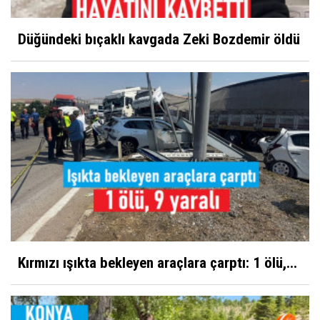
Düğündeki bıçaklı kavgada Zeki Bozdemir öldü
Kırmızı ışıkta bekleyen araçlara çarptı: 1 ölü,...