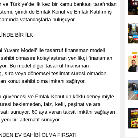
 ve Türkiye’de ilk kez bir kamu bankası tarafından
stemi, şimdi de Emlak Konut ve Emlak Katılım iş
psamında vatandaşlarla buluşuyor.
NDE BİR İLK
i Yuvam Modeli’ ile tasarruf finansman modeli
ahibi olmasını kolaylaştıran yenilikçi finansman
iyor. Bu model diğer tasarruf finansman
liş, sıra veya dönemsel teslimat süresi olmadan
an konut sahibi olma imkanı sağlıyor.
ğı güvencesi ve Emlak Konut’un köklü deneyimiyle
üresi beklemeden, faiz, kefil, peşinat ve ara
satı sunuyor. 60 aya varan taksit imkânı sağlayan
eni bir alternatif sunuyor.
DEN EV SAHİBİ OLMA FIRSATI