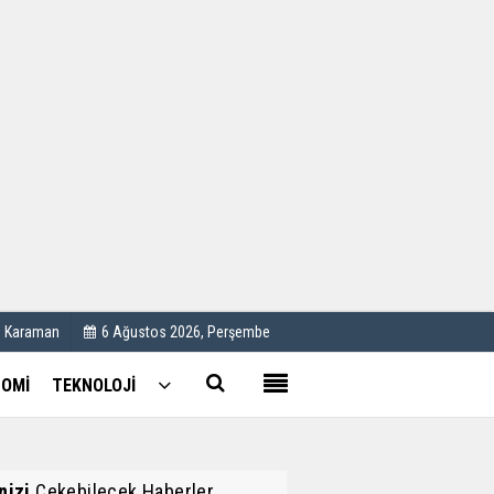
Kullanım Koşulları
Künye
İletişim
Çerez Politikası
C Karaman
6 Ağustos 2026, Perşembe
OMİ
TEKNOLOJİ
inizi
Çekebilecek Haberler