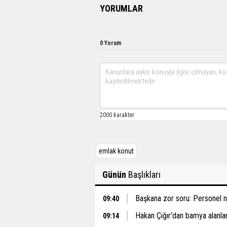
YORUMLAR
0 Yorum
emlak konut
Günün
Başlıkları
Başkana zor soru: Personel ne
09:40
Hakan Çığır'dan bamya alanlar 
09:14