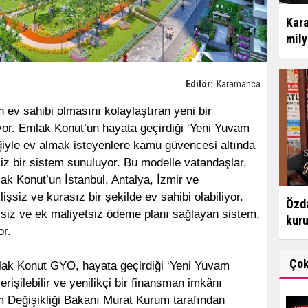
Kara
mily
Editör:
Karamanca
v sahibi olmasını kolaylaştıran yeni bir
yor. Emlak Konut’un hayata geçirdiği ‘Yeni Yuvam
iğiyle ev almak isteyenlere kamu güvencesi altında
iz bir sistem sunuluyor. Bu modelle vatandaşlar,
k Konut’un İstanbul, Antalya, İzmir ve
işsiz ve kurasız bir şekilde ev sahibi olabiliyor.
Özda
siz ve ek maliyetsiz ödeme planı sağlayan sistem,
kur
or.
Ço
lak Konut GYO, hayata geçirdiği ‘Yeni Yuvam
 erişilebilir ve yenilikçi bir finansman imkânı
im Değişikliği Bakanı Murat Kurum tarafından