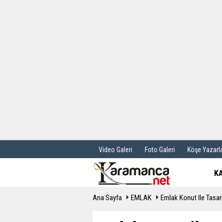
Üye Paneli
Hava Durum
Haber Arşivi
Gazete Manş
Günün Haberleri
Anketler
Video Galeri
Foto Galeri
Köşe Yazarla
K
Ana Sayfa
EMLAK
Emlak Konut Ile Tasa