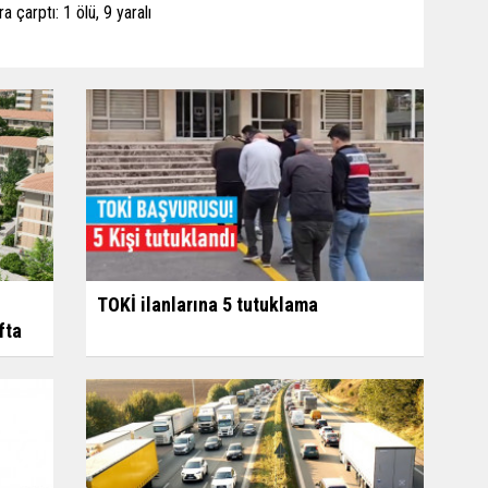
a çarptı: 1 ölü, 9 yaralı
TOKİ ilanlarına 5 tutuklama
fta