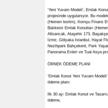
‘Yeni Yuvam Modeli’, Emlak Konut’
projesinde uygulanıyor. Bu modeld
(Hemen teslim), Komşu Finans Ev
Balıkesir Emlak Konutları (Hemen
Allsancak, Ataşehir 173, Başakşe
İzmir, Gölyaka İstanbul, Hayat F
Nezihpark Bahçekent, Park Yaşam 
Panorama Evleri ve Tual Asya pro
ÖRNEK ÖDEME PLANI
‘Emlak Konut Yeni Yuvam Modeli’ 
ödeme planı:
İlk 30 ay: Emlak Konut ve Tasarru
ödeme,