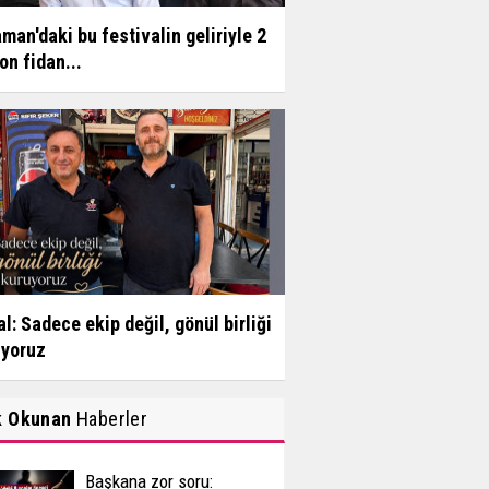
man'daki bu festivalin geliriyle 2
on fidan...
l: Sadece ekip değil, gönül birliği
uyoruz
k Okunan
Haberler
Başkana zor soru: