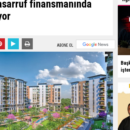
tasarruf finansmanında
yor
ABONE OL
Başk
işte