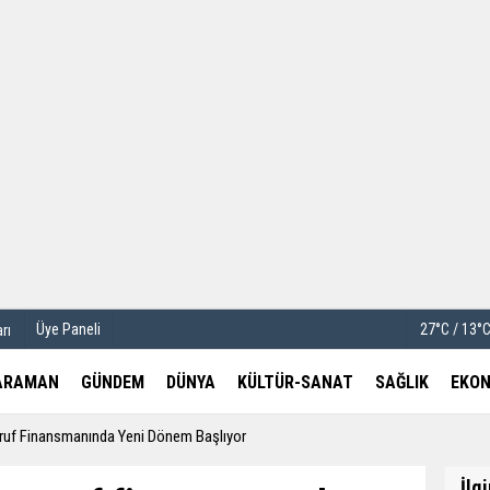
u
Köşe Yazarları
etleri
Video Galeri
Foto Galeri
Üye Paneli
27°C / 13°
rı
ARAMAN
GÜNDEM
DÜNYA
KÜLTÜR-SANAT
SAĞLIK
EKON
rruf Finansmanında Yeni Dönem Başlıyor
İlg