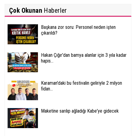
Çok Okunan
Haberler
Başkana zor soru: Personel neden işten
çıkarıldı?
Hakan Çığır'dan bamya alanlar için 3 yıla kadar
hapis...
Karaman'daki bu festivalin geliriyle 2 milyon
fidan...
Maketine sarılıp ağladığı Kabe'ye gidecek