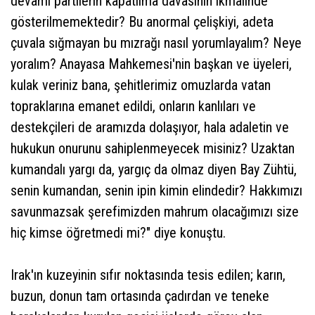
devamı partilerin kapatılma davasının ikmalinde
gösterilmemektedir? Bu anormal çelişkiyi, adeta
çuvala sığmayan bu mızrağı nasıl yorumlayalım? Neye
yoralım? Anayasa Mahkemesi'nin başkan ve üyeleri,
kulak veriniz bana, şehitlerimiz omuzlarda vatan
topraklarına emanet edildi, onların kanlıları ve
destekçileri de aramızda dolaşıyor, hala adaletin ve
hukukun onurunu sahiplenmeyecek misiniz? Uzaktan
kumandalı yargı da, yargıç da olmaz diyen Bay Zühtü,
senin kumandan, senin ipin kimin elindedir? Hakkımızı
savunmazsak şerefimizden mahrum olacağımızı size
hiç kimse öğretmedi mi?" diye konuştu.
Irak'ın kuzeyinin sıfır noktasında tesis edilen; karın,
buzun, donun tam ortasında çadırdan ve teneke