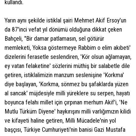
kullandı.
Yarın aynı şekilde istiklal şairi Mehmet Akif Ersoy'un
da 87'inci vefat yıl dönümü olduğuna dikkat çeken
Bahçeli, "Bir damar patlamasın, sel götürür
memleketi, Yoksa göstermeye Rabbim o elim akıbeti'
dizelerini ferasetle seslendiren, 'Kör olsun ağlamayan,
ey vatan felaketine' sözlerini müthiş bir salabetle dile
getiren, istiklalimizin manzum seslenişine 'Korkma'
diye başlayan, 'Korkma, sönmez bu şafaklarda yüzen
al sancak' müjdesiyle milli yüreklere su serpen, hayatı
boyunca felahı millet için çırpınan merhum Akif'i, 'Ne
Mutlu Türküm Diyene' haykırışını milli varlığımızın kilidi
ve kifayeti haline getiren, Milli Mücadele'nin yol
başçısı, Türkiye Cumhuriyeti'nin banisi Gazi Mustafa