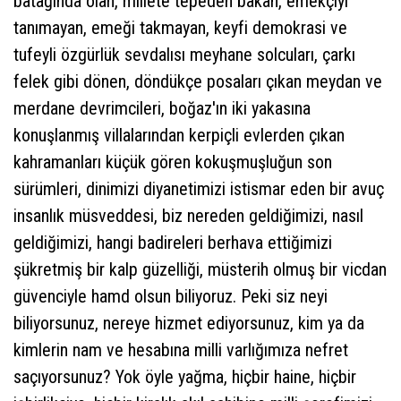
batağında olan, millete tepeden bakan, emekçiyi
tanımayan, emeği takmayan, keyfi demokrasi ve
tufeyli özgürlük sevdalısı meyhane solcuları, çarkı
felek gibi dönen, döndükçe posaları çıkan meydan ve
merdane devrimcileri, boğaz'ın iki yakasına
konuşlanmış villalarından kerpiçli evlerden çıkan
kahramanları küçük gören kokuşmuşluğun son
sürümleri, dinimizi diyanetimizi istismar eden bir avuç
insanlık müsveddesi, biz nereden geldiğimizi, nasıl
geldiğimizi, hangi badireleri berhava ettiğimizi
şükretmiş bir kalp güzelliği, müsterih olmuş bir vicdan
güvenciyle hamd olsun biliyoruz. Peki siz neyi
biliyorsunuz, nereye hizmet ediyorsunuz, kim ya da
kimlerin nam ve hesabına milli varlığımıza nefret
saçıyorsunuz? Yok öyle yağma, hiçbir haine, hiçbir