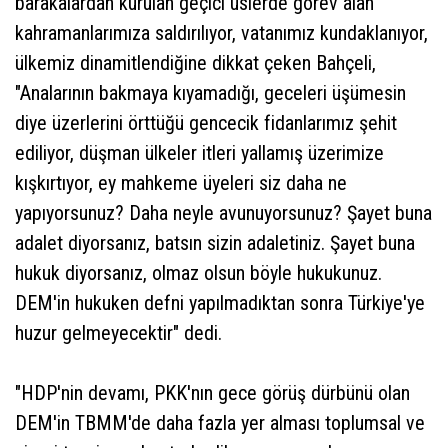
barakalardan kurulan geçici üslerde görev alan
kahramanlarımıza saldırılıyor, vatanımız kundaklanıyor,
ülkemiz dinamitlendiğine dikkat çeken Bahçeli,
"Analarının bakmaya kıyamadığı, geceleri üşümesin
diye üzerlerini örttüğü gencecik fidanlarımız şehit
ediliyor, düşman ülkeler itleri yallamış üzerimize
kışkırtıyor, ey mahkeme üyeleri siz daha ne
yapıyorsunuz? Daha neyle avunuyorsunuz? Şayet buna
adalet diyorsanız, batsın sizin adaletiniz. Şayet buna
hukuk diyorsanız, olmaz olsun böyle hukukunuz.
DEM'in hukuken defni yapılmadıktan sonra Türkiye'ye
huzur gelmeyecektir" dedi.
"HDP'nin devamı, PKK'nın gece görüş dürbünü olan
DEM'in TBMM'de daha fazla yer alması toplumsal ve