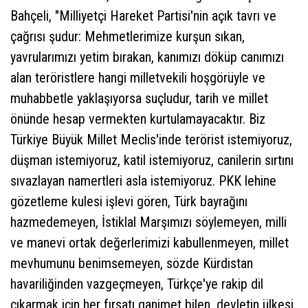
Bahçeli, "Milliyetçi Hareket Partisi'nin açık tavrı ve
çağrısı şudur: Mehmetlerimize kurşun sıkan,
yavrularımızı yetim bırakan, kanımızı döküp canımızı
alan teröristlere hangi milletvekili hoşgörüyle ve
muhabbetle yaklaşıyorsa suçludur, tarih ve millet
önünde hesap vermekten kurtulamayacaktır. Biz
Türkiye Büyük Millet Meclis'inde terörist istemiyoruz,
düşman istemiyoruz, katil istemiyoruz, canilerin sırtını
sıvazlayan namertleri asla istemiyoruz. PKK lehine
gözetleme kulesi işlevi gören, Türk bayrağını
hazmedemeyen, İstiklal Marşımızı söylemeyen, milli
ve manevi ortak değerlerimizi kabullenmeyen, millet
mevhumunu benimsemeyen, sözde Kürdistan
havariliğinden vazgeçmeyen, Türkçe'ye rakip dil
çıkarmak için her fırsatı ganimet bilen, devletin ülkesi