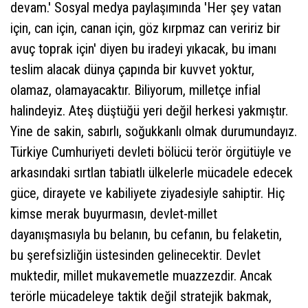
devam.' Sosyal medya paylaşımında 'Her şey vatan
için, can için, canan için, göz kırpmaz can veririz bir
avuç toprak için' diyen bu iradeyi yıkacak, bu imanı
teslim alacak dünya çapında bir kuvvet yoktur,
olamaz, olamayacaktır. Biliyorum, milletçe infial
halindeyiz. Ateş düştüğü yeri değil herkesi yakmıştır.
Yine de sakin, sabırlı, soğukkanlı olmak durumundayız.
Türkiye Cumhuriyeti devleti bölücü terör örgütüyle ve
arkasındaki sırtlan tabiatlı ülkelerle mücadele edecek
güce, dirayete ve kabiliyete ziyadesiyle sahiptir. Hiç
kimse merak buyurmasın, devlet-millet
dayanışmasıyla bu belanın, bu cefanın, bu felaketin,
bu şerefsizliğin üstesinden gelinecektir. Devlet
muktedir, millet mukavemetle muazzezdir. Ancak
terörle mücadeleye taktik değil stratejik bakmak,