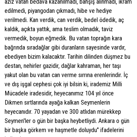
aziz vatan bedava kazanılmadı, bahşiş alınmadı, ikram
edilmedi, piyangodan çıkmadı, hibe ve hediye
verilmedi. Kan verdik, can verdik, bedel ödedik, aç
kaldık, açıkta yattık, ama teslim olmadık, taviz
vermedik, boyun eğmedik. Bu vatan toprağın kara
bağrında sıradağlar gibi duranların sayesinde vardır,
ebediyen bizim kalacaktır. Tarihin dilinden düşmez bu
destan, nehirler gazidir, dağlar kahraman, her taşı
yakut olan bu vatan can verme sırrına erenlerindir. İç
ve dış işgal cephesi çok iyi bilsin ki, irademiz Milli
Mücadele iradesidir, heyecanımız 104 yıl önce
Dikmen sırtlarında ayağa kalkan Seymenlerin
heyecanıdır. 70 yayadan ve 300 atlıdan mürekkep
Seymen'ler o gün bir başka heybetliydi. Ankara o gün
bir başka görkem ve haşmetle doluydu" ifadelerini