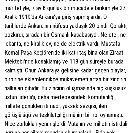
marifetiyle, 7 ay 8 günlük bir mücadele birikimiyle 27
Aralık 1919'da Ankara'ya giriş yapmışlardır. O
tarihlerde Ankara'nın nüfusu yaklaşık 20 bindi. Çoraktı,
bozkırdı, sıradan bir Osmanlı kasabasıydı. Ne otel, ne
lokanta, ne kiralık ev, ne de elektrik vardı. Mustafa
Kemal Paşa Keçiören'de iki katlı taş bina olan Ziraat
Mektebi'nde konaklamış ve 118 gün süreyle burada
kalmıştı. Onun Ankara'ya gelişine kadar geçen olaylar,
birbirine eklemlendikçe mukavemeti artan bir zincirin
halkaları gibidir. Bu zincirin oluşmasında hiç kuşkusuz
üstün liderliği, deha mertebesindeki komutanlığı,
millete gönülden itimadı, yüksek sezgisi, ileri
görüşlülüğü ve teşkilatçılığı mühim bir rol oynamıştı.
Nice zorlukları yenmişlerdi. Vatanın ve milletin istiklali
uğruna her çileye meydan okumuşlardı. Elde yok