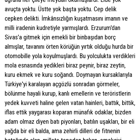
avuçta yoktu. Üstte yok başta yoktu. Cep delik
cepken delikti. İmkânsızlığın kuşatmasını imanın ve
milli iradenin kudretiyle yarmışlardı. Erzurum'dan
Sivas'a gitmek için emekli bir binbaşıdan borç
almışlar, tavanını örten körüğün yırtık olduğu hurda bir
otomobille yola koyulmuşlardı. Bu yolculukta verdikleri
mola esnasında yedikleri biraz peynir, biraz zeytin,
kuru ekmek ve kuru soğandı. Doymayan kursaklarıyla
Türkiye'yi karalayan açgözlü sonradan görmeler,
bölünme hayali kurup, kanlı emellerin ve teröristlerin
yedek kuvveti haline gelen vatan hainleri, battık, bittik,
iflas ettik yaygarası koparan münafık odaklar, bizden
adam olmaz diyen batı piyonları, batılın uşakları, bir eli
yağda bir eli balda, ama zehirli dilleri de fitnenin