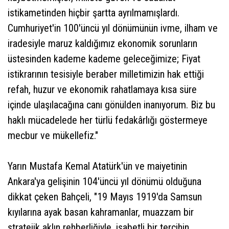
istikametinden hiçbir şartta ayrılmamışlardı.
Cumhuriyet'in 100'üncü yıl dönümünün ivme, ilham ve
iradesiyle maruz kaldığımız ekonomik sorunların
üstesinden kademe kademe geleceğimize; Fiyat
istikrarının tesisiyle beraber milletimizin hak ettiği
refah, huzur ve ekonomik rahatlamaya kısa süre
içinde ulaşılacağına canı gönülden inanıyorum. Biz bu
haklı mücadelede her türlü fedakârlığı göstermeye
mecbur ve mükellefiz."
Yarın Mustafa Kemal Atatürk'ün ve maiyetinin
Ankara'ya gelişinin 104'üncü yıl dönümü olduğuna
dikkat çeken Bahçeli, "19 Mayıs 1919'da Samsun
kıyılarına ayak basan kahramanlar, muazzam bir
stratejik aklın rehberliğiyle, isabetli bir tercihin