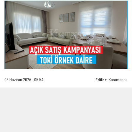
08 Haziran 2026 - 05:54
Editör:
Karamanca
ÇEVRE, Şehircilik ve İklim Değişikliği Bakanı
Murat Kurum, Toplu Konut İdaresi
Başkanlığı’nın (TOKİ) 64 ilde satışa sunacağı
yaklaşık 20 bin konutluk Açık Satış
Kampanyası'na ilişkin örnek daire görüntülerini