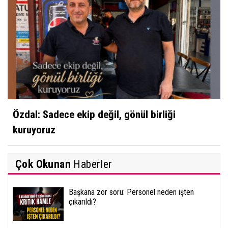
Özdal: Sadece ekip değil, gönül birliği
kuruyoruz
Çok Okunan
Haberler
Başkana zor soru: Personel neden işten
çıkarıldı?