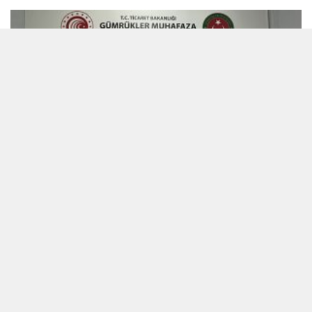
7 bin 550 sikkenin yurt dışına kaçırılması...