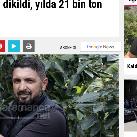
ikildi, yılda 21 bin ton
ABONE OL
Kald