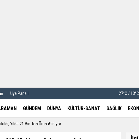
u
Köşe Yazarları
etleri
Video Galeri
Foto Galeri
Üye Paneli
27°C / 13°
rı
ARAMAN
GÜNDEM
DÜNYA
KÜLTÜR-SANAT
SAĞLIK
EKON
ldi, Yılda 21 Bin Ton Ürün Alınıyor
İlg