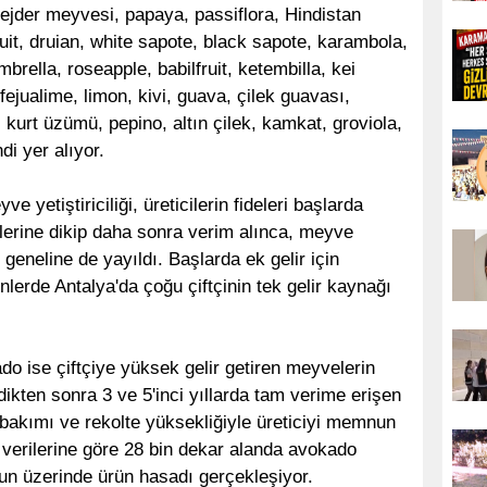
ejder meyvesi, papaya, passiflora, Hindistan
fruit, druian, white sapote, black sapote, karambola,
lla, roseapple, babilfruit, ketembilla, kei
fejualime, limon, kivi, guava, çilek guavası,
 kurt üzümü, pepino, altın çilek, kamkat, groviola,
di yer alıyor.
 yetiştiriciliği, üreticilerin fideleri başlarda
erine dikip daha sonra verim alınca, meyve
geneline de yayıldı. Başlarda ek gelir için
lerde Antalya'da çoğu çiftçinin tek gelir kaynağı
o ise çiftçiye yüksek gelir getiren meyvelerin
ldikten sonra 3 ve 5'inci yıllarda tam verime erişen
bakımı ve rekolte yüksekliğiyle üreticiyi memnun
 verilerine göre 28 bin dekar alanda avokado
onun üzerinde ürün hasadı gerçekleşiyor.