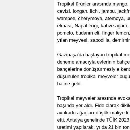
Tropikal ürünler arasında mango, 
cevizi, longan, lichi, jambu, jack
wampee, cherymoya, atemoya, umbre
elması, Napal eriği, kahve ağacı, 
pomelo, budanın eli, finger lemon,
yılan meyvesi, sapodilla, demirhin
Gazipaşa'da başlayan tropikal meyve
deneme amacıyla evlerinin bahçel
bahçelerine dönüştürmesiyle kent 
düşünülen tropikal meyveler bugün
haline geldi.
Tropikal meyveler arasında avokad
başında yer aldı. Fide olarak diki
avokado ağaçları düşük maliyetli 
etti. Antalya genelinde TÜİK 2023
üretimi yapılarak, yılda 21 bin t