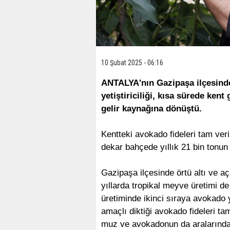
10 Şubat 2025 - 06:16
ANTALYA'nın Gazipaşa ilçesinde
yetiştiriciliği, kısa sürede ken
gelir kaynağına dönüştü.
Kentteki avokado fideleri tam ver
dekar bahçede yıllık 21 bin tonun
Gazipaşa ilçesinde örtü altı ve 
yıllarda tropikal meyve üretimi d
üretiminde ikinci sıraya avokado y
amaçlı diktiği avokado fideleri t
muz ve avokadonun da aralarında b