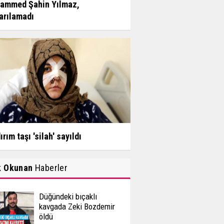
ammed Şahin Yılmaz,
arılamadı
ırım taşı 'silah' sayıldı
k Okunan
Haberler
Düğündeki bıçaklı
kavgada Zeki Bozdemir
öldü