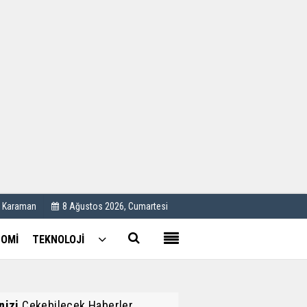
Kullanım Koşulları
Künye
İletişim
Çerez Politikası
C Karaman
8 Ağustos 2026, Cumartesi
OMİ
TEKNOLOJİ
inizi
Çekebilecek Haberler