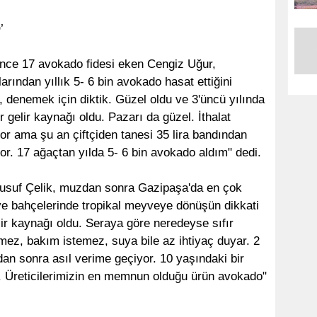
’
önce 17 avokado fidesi eken Cengiz Uğur,
rından yıllık 5- 6 bin avokado hasat ettiğini
, denemek için diktik. Güzel oldu ve 3'üncü yılında
r gelir kaynağı oldu. Pazarı da güzel. İthalat
or ama şu an çiftçiden tanesi 35 lira bandından
yor. 17 ağaçtan yılda 5- 6 bin avokado aldım" dedi.
usuf Çelik, muzdan sonra Gazipaşa'da en çok
yve bahçelerinde tropikal meyveye dönüşün dikkati
lir kaynağı oldu. Seraya göre neredeyse sıfır
emez, bakım istemez, suya bile az ihtiyaç duyar. 2
an sonra asıl verime geçiyor. 10 yaşındaki bir
. Üreticilerimizin en memnun olduğu ürün avokado"