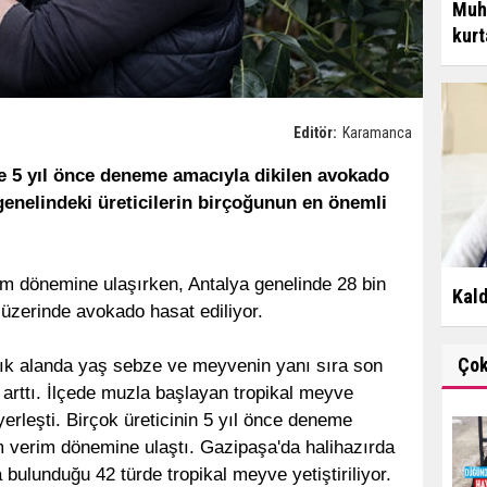
Muh
kurt
Editör:
Karamanca
 5 yıl önce deneme amacıyla dikilen avokado
t genelindeki üreticilerin birçoğunun en önemli
im dönemine ulaşırken, Antalya genelinde 28 bin
Kald
 üzerinde avokado hasat ediliyor.
Ço
açık alanda yaş sebze ve meyvenin yanı sıra son
e arttı. İlçede muzla başlayan tropikal meyve
erleşti. Birçok üreticinin 5 yıl önce deneme
am verim dönemine ulaştı. Gazipaşa'da halihazırda
ulunduğu 42 türde tropikal meyve yetiştiriliyor.