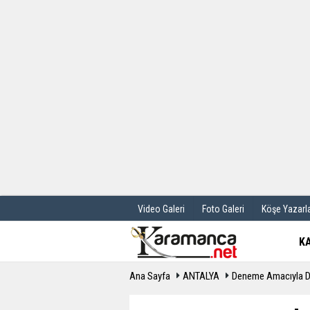
Üye Paneli
Hava Durum
Haber Arşivi
Gazete Manş
Günün Haberleri
Anketler
Video Galeri
Foto Galeri
Köşe Yazarla
K
Ana Sayfa
ANTALYA
Deneme Amacıyla Diki