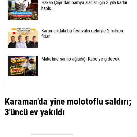
Hakan Çığır'dan bamya alanlar için 3 yıla kadar
hapis...
Karaman'daki bu festivalin geliriyle 2 milyon
fidan...
Maketine sarılıp ağladığı Kabe'ye gidecek
Karaman'da yine molotoflu saldırı;
3'üncü ev yakıldı