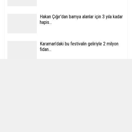
Hakan Çığır'dan bamya alanlar için 3 yıla kadar
hapis...
Karaman'daki bu festivalin geliriyle 2 milyon
fidan...
Maketine sarılıp ağladığı Kabe'ye gidecek
SOSYAL AĞLAR