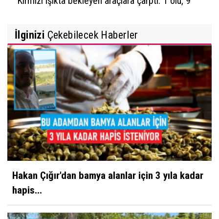
Kırmızı ışıkta bekleyen araçlara çarptı: 1 ölü, 9
yaralı
İlginizi
Çekebilecek Haberler
Hakan Çığır'dan bamya alanlar için 3 yıla kadar
hapis...