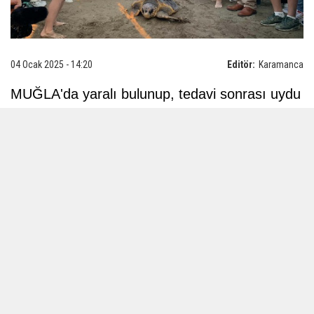
04 Ocak 2025 - 14:20
Editör:
Karamanca
MUĞLA'da yaralı bulunup, tedavi sonrası uydu
takip cihazı takılarak, denize bırakılan caretta
caretta 'Cumhuriyet', 2 ayda 1000 kilometre yol
katetti. 2 bin kişi, 'Cumhuriyet'in rotasını
gösteren haritayı görüntüleyip, izledi.
Ortaca ilçesi İztuzu Plajı'ndaki Deniz
Kaplumbağası Araştırma Kurtarma
Rehabilitasyon Merkezi'nde (DEKAMER),
caretta caretta türü deniz kaplumbağaları
üzerinde araştırmalar yürütülüyor. Bölgede