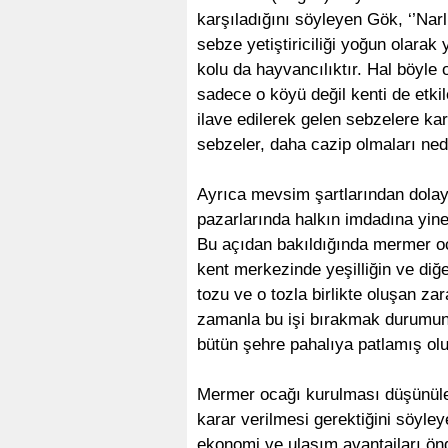
karşıladığını söyleyen Gök, ‘’Nar
sebze yetiştiriciliği yoğun olarak
kolu da hayvancılıktır. Hal böyle
sadece o köyü değil kenti de etkil
ilave edilerek gelen sebzelere kar
sebzeler, daha cazip olmaları nede
Ayrıca mevsim şartlarından dola
pazarlarında halkın imdadına yine
Bu açıdan bakıldığında mermer oca
kent merkezinde yeşilliğin ve diğ
tozu ve o tozla birlikte oluşan zar
zamanla bu işi bırakmak durumunda
bütün şehre pahalıya patlamış olu
Mermer ocağı kurulması düşünülen b
karar verilmesi gerektiğini söy
ekonomi ve ulaşım avantajları ön