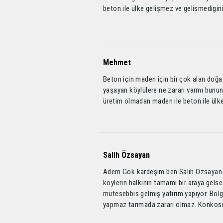
beton ile ülke gelişmez ve gelismedigin
Mehmet
Beton için maden için bir çok alan doğa 
yaşayan köylülere ne zararı varmı bunu
üretim olmadan maden ile beton ile ülk
Salih Özsayan
Adem Gök kardeşim ben Salih Özsayan.
köylerin halkının tamamı bir araya ge
mütesebbis gelmiş yatırım yapıyor. Böl
yapmaz tarımada zararı olmaz. Konkosör