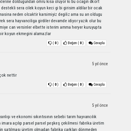
eklerine doldugundan omru kisa oluyor ki bu ocagin dkort
 destekli sera cilek koyun keci gi bi girisim aldilar bir ocak
lmasina neden olcaktir karsimiyiz degiliz ama su an oldugu
rek sera hayvanciliga girdiler devamde idiyor yazik olur bu
miye can versinler elbette isterim amma heryer kuruyupta
bir koyun ekmegini alamazlar
(
0
)
Beğen
(
0
)
Cevapla
5 yıl önce
çok nettir
(
0
)
Beğen
(
0
)
Cevapla
5 yıl önce
yanlışı ve ekonomi sıkıntısının sebebi tarım hayvancılık
 imara açılıp parsel parsel peşkeş çekilmesi fabrika üretim
rin satılması üretim olmadan fabrika çarkları dönmeden