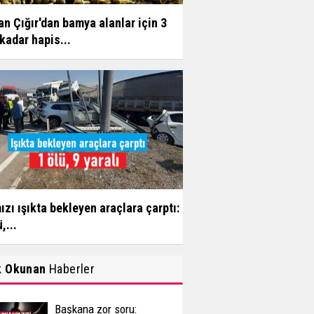
n Çığır'dan bamya alanlar için 3
 kadar hapis...
ızı ışıkta bekleyen araçlara çarptı:
,...
k Okunan
Haberler
Başkana zor soru: