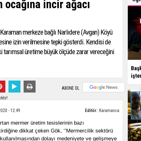
 ocağına incir ağacı
, Karaman merkeze bağlı Narlıdere (Avgan) Köyü
sine izin verilmesine tepki gösterdi. Kendisi de
i tarımsal üretime büyük ölçüde zarar vereceğini
Başk
işte
ABONE OL
2020 - 12:49
Editör:
Karamanca
tan mermer üretim tesislerinin bazı
irdiğine dikkat çeken Gök, ‘’Mermercilik sektörü
 kullanılmasından dolayı medeniyete ve gelişmeye