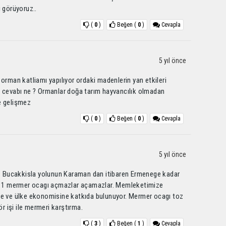
i görüyoruz..
(
0
)
Beğen
(
0
)
Cevapla
5 yıl önce
orman katliamı yapılıyor ordaki madenlerin yan etkileri
n cevabı ne ? Ormanlar doğa tarım hayvancılık olmadan
e gelişmez
(
0
)
Beğen
(
0
)
Cevapla
5 yıl önce
 Bucakkisla yolunun Karaman dan itibaren Ermenege kadar
lse 1 mermer ocagı açmazlar açamazlar. Memleketimize
ge ve ülke ekonomisine katkıda bulunuyor. Mermer ocagı toz
 işi ile mermeri karştırma.
(
3
)
Beğen
(
1
)
Cevapla