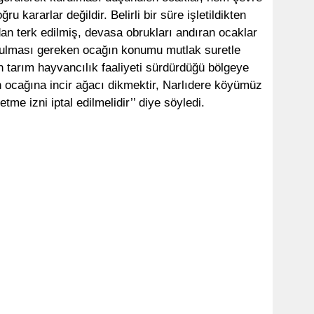
u kararlar değildir. Belirli bir süre işletildikten
n terk edilmiş, devasa obrukları andıran ocaklar
Kurulması gereken ocağın konumu mutlak suretle
n tarım hayvancılık faaliyeti sürdürdüğü bölgeye
n ocağına incir ağacı dikmektir, Narlıdere köyümüz
tme izni iptal edilmelidir’’ diye söyledi.