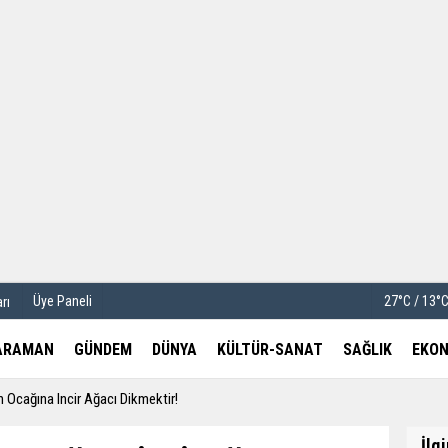
u
Köşe Yazarları
etleri
Video Galeri
Foto Galeri
Üye Paneli
27°C / 13°
rı
ARAMAN
GÜNDEM
DÜNYA
KÜLTÜR-SANAT
SAĞLIK
EKON
 Ocağına Incir Ağacı Dikmektir!
İlg