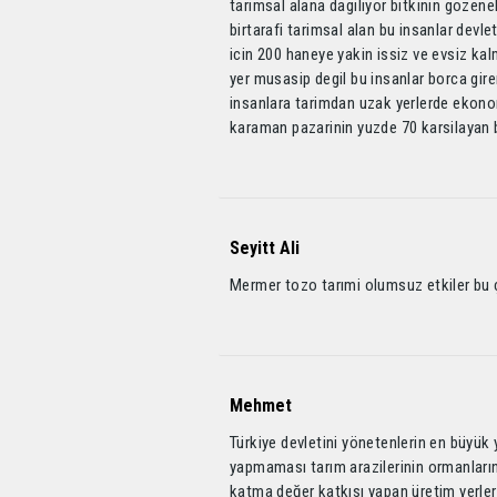
tarimsal alana dagiliyor bitkinin gozen
birtarafi tarimsal alan bu insanlar devlet
icin 200 haneye yakin issiz ve evsiz ka
yer musasip degil bu insanlar borca gire
insanlara tarimdan uzak yerlerde ekono
karaman pazarinin yuzde 70 karsilayan 
Seyitt Ali
Mermer tozo tarımi olumsuz etkiler bu 
Mehmet
Türkiye devletini yönetenlerin en büyük 
yapmaması tarım arazilerinin ormanların
katma değer katkısı yapan üretim yerle