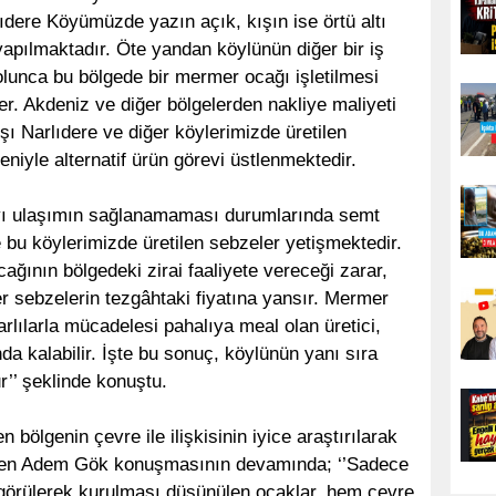
lıdere Köyümüzde yazın açık, kışın ise örtü altı
 yapılmaktadır. Öte yandan köylünün diğer bir iş
 olunca bu bölgede bir mermer ocağı işletilmesi
er. Akdeniz ve diğer bölgelerden nakliye maliyeti
şı Narlıdere ve diğer köylerimizde üretilen
niyle alternatif ürün görevi üstlenmektedir.
yı ulaşımın sağlanamaması durumlarında semt
 bu köylerimizde üretilen sebzeler yetişmektedir.
ğının bölgedeki zirai faaliyete vereceği zarar,
er sebzelerin tezgâhtaki fiyatına yansır. Mermer
arlılarla mücadelesi pahalıya meal olan üretici,
 kalabilir. İşte bu sonuç, köylünün yanı sıra
r’’ şeklinde konuştu.
ölgenin çevre ile ilişkisinin iyice araştırılarak
leyen Adem Gök konuşmasının devamında; ‘’Sadece
görülerek kurulması düşünülen ocaklar, hem çevre