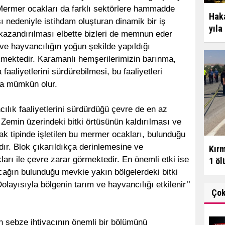
 Mermer ocakları da farklı sektörlere hammadde
Haka
 nedeniyle istihdam oluşturan dinamik bir iş
yıla
azandırılması elbette bizleri de memnun eder
ve hayvancılığın yoğun şekilde yapıldığı
mektedir. Karamanlı hemşerilerimizin barınma,
aaliyetlerini sürdürebilmesi, bu faaliyetleri
la mümkün olur.
ılık faaliyetlerini sürdürdüğü çevre de en az
 Zemin üzerindeki bitki örtüsünün kaldırılması ve
k tipinde işletilen bu mermer ocakları, bulunduğu
dır. Blok çıkarıldıkça derinlemesine ve
Kırm
arı ile çevre zarar görmektedir. En önemli etki ise
1 ölü
cağın bulunduğu mevkie yakın bölgelerdeki bitki
olayısıyla bölgenin tarım ve hayvancılığı etkilenir’’
Ço
n sebze ihtiyacının önemli bir bölümünü