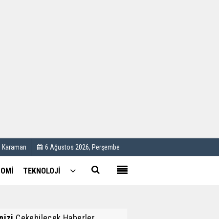
Kullanım Koşulları
Künye
İletişim
Çerez Politikası
C Karaman
6 Ağustos 2026, Perşembe
OMİ
TEKNOLOJİ
inizi
Çekebilecek Haberler