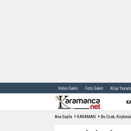
Üye Paneli
Hava Durum
Haber Arşivi
Gazete Manş
Günün Haberleri
Anketler
Video Galeri
Foto Galeri
Köşe Yazarla
K
Ana Sayfa
KARAMAN
Bu Ocak, Köylünün