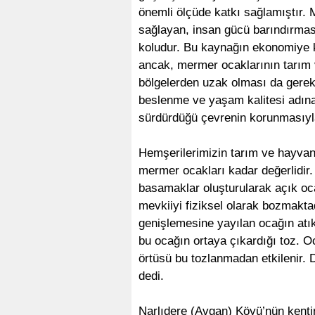
önemli ölçüde katkı sağlamıştır.
sağlayan, insan gücü barındırması
koludur. Bu kaynağın ekonomiye k
ancak, mermer ocaklarının tarım 
bölgelerden uzak olması da gerek
beslenme ve yaşam kalitesi adına f
sürdürdüğü çevrenin korunmasıy
Hemşerilerimizin tarım ve hayvanc
mermer ocakları kadar değerlidir.
basamaklar oluşturularak açık oca
mevkiiyi fiziksel olarak bozmakta
genişlemesine yayılan ocağın atıkl
bu ocağın ortaya çıkardığı toz. O
örtüsü bu tozlanmadan etkilenir. D
dedi.
Narlıdere (Avgan) Köyü’nün kenti