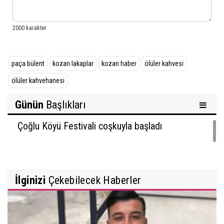
paça bülent
kozan lakaplar
kozan haber
ölüler kahvesi
ölüler kahvehanesi
Günün
Başlıkları
Çoğlu Köyü Festivali coşkuyla başladı
İlginizi
Çekebilecek Haberler