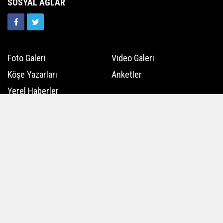
SOSYAL AĞLAR
Foto Galeri
Video Galeri
Köşe Yazarları
Anketler
Yerel Haberler
Hava Durumu
Günün Haberleri
Gazete Manşetleri
Haber Arşivi
Üye Paneli
Kullanım Koşulları
Künye
İletişim
Çerez Politikası
Gizlilik İlkeleri
Rss