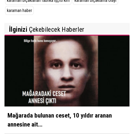
karaman bıçaklanan fabrika işçisi kim
karaman bıçaklama olayı
karaman haber
İlginizi
Çekebilecek Haberler
Mağarada bulunan ceset, 10 yıldır aranan
annesine ait...