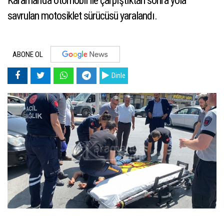
Karaman’da otomobil ile çarpıştıktan sonra yola
savrulan motosiklet sürücüsü yaralandı.
ABONE OL
Dinle