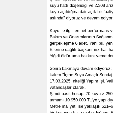
suyu hattı döşendiği ve 2.308 arı
kuyu açıldığına dair açık bir faaliy
aslında'' diyoruz ve devam ediyor
Kuyu ile ilgili en net performans 
Bakım ve Onarımlarının Sağlanması
gerçekleşme 6 adet. Yani bu, yen
Ellerine sağlık başkanımız hali h
Yiğidi öldür ama hakkını yeme de
Sonra bakmaya devam ediyoruz; ma
kalem ''İçme Suyu Amaçlı Sondaj K
17.03.2025, niteliği Yapım İşi. V
vatandaşlar olarak.
Şimdi basit hesap: 70 kuyu × 250
tamamı 10.950.000 TL'ye yapıldıy
Metre maliyeti ise yaklaşık 521–62
bir kuyunun kaça mal olduğunu. Bi