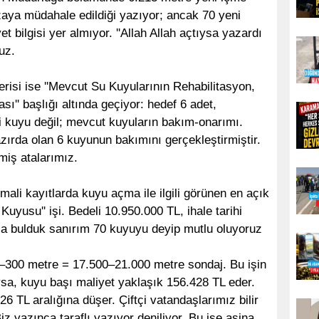
zaya müdahale edildiği yazıyor; ancak 70 yeni
et bilgisi yer almıyor. ''Allah Allah açtıysa yazardı
uz.
verisi ise ''Mevcut Su Kuyularının Rehabilitasyon,
'' başlığı altında geçiyor: hedef 6 adet,
i kuyu değil; mevcut kuyuların bakım-onarımı.
azırda olan 6 kuyunun bakımını gerçekleştirmiştir.
miş atalarımız.
li kayıtlarda kuyu açma ile ilgili görünen en açık
uyusu'' işi. Bedeli 10.950.000 TL, ihale tarihi
alla bulduk sanırım 70 kuyuyu deyip mutlu oluyoruz
–300 metre = 17.500–21.000 metre sondaj. Bu işin
sa, kuyu başı maliyet yaklaşık 156.428 TL eder.
6 TL aralığına düşer. Çiftçi vatandaşlarımız bilir
z yazınca taraflı yazıyor deniliyor. Bu işe aşina