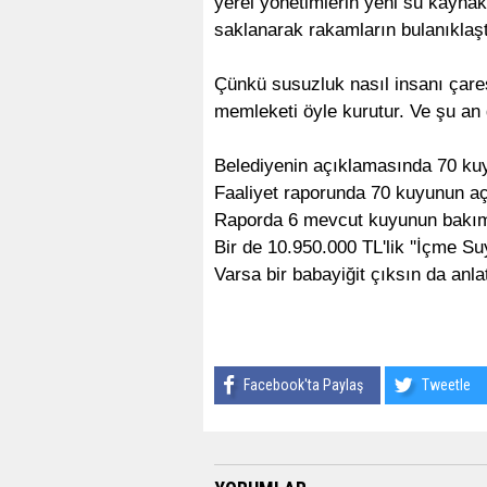
yerel yönetimlerin yeni su kaynak
saklanarak rakamların bulanıklaşt
Çünkü susuzluk nasıl insanı çares
memleketi öyle kurutur. Ve şu an 
Belediyenin açıklamasında 70 kuy
Faaliyet raporunda 70 kuyunun aç
Raporda 6 mevcut kuyunun bakım
Bir de 10.950.000 TL'lik ''İçme Su
Varsa bir babayiğit çıksın da anl
Facebook'ta Paylaş
Tweetle