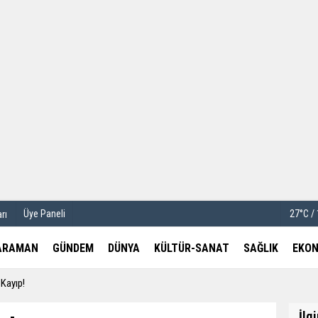
u
Köşe Yazarları
etleri
Video Galeri
Foto Galeri
Üye Paneli
27°C /
rı
ARAMAN
GÜNDEM
DÜNYA
KÜLTÜR-SANAT
SAĞLIK
EKON
 Kayıp!
İlg