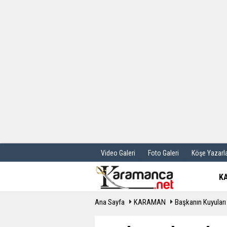
Üye Paneli
Hava Durum
Haber Arşivi
Gazete Manş
Günün Haberleri
Anketler
Video Galeri
Foto Galeri
Köşe Yazarla
K
Ana Sayfa
KARAMAN
Başkanın Kuyuları