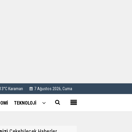
Kullanım Koşulları
Künye
İletişim
Çerez Politikası
 13°C Karaman
7 Ağustos 2026, Cuma
OMİ
TEKNOLOJİ
inizi
Çekebilecek Haberler