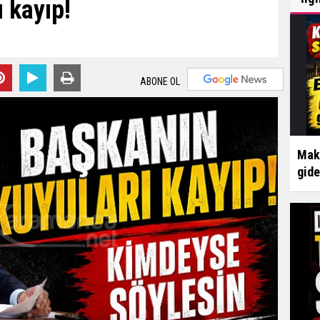
 kayıp!
ABONE OL
Make
gid