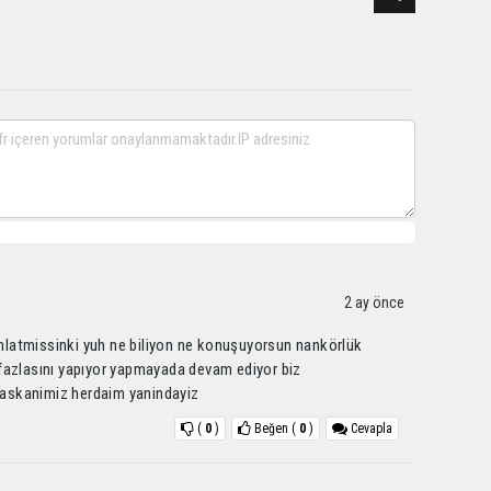
2 ay önce
 anlatmissinki yuh ne biliyon ne konuşuyorsun nankörlük
fazlasını yapıyor yapmayada devam ediyor biz
askanimiz herdaim yanindayiz
(
0
)
Beğen
(
0
)
Cevapla