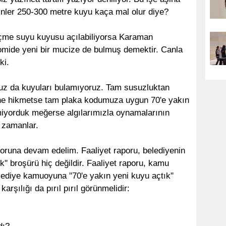
inler 250-300 metre kuyu kaça mal olur diye?
içme suyu kuyusu açılabiliyorsa Karaman
omide yeni bir mucize de bulmuş demektir. Canla
ki.
uz da kuyuları bulamıyoruz. Tam susuzluktan
 ne hikmetse tam plaka kodumuza uygun 70'e yakın
iyorduk meğerse algılarımızla oynamalarının
 zamanlar.
aporuna devam edelim. Faaliyet raporu, belediyenin
ık'' broşürü hiç değildir. Faaliyet raporu, kamu
lediye kamuoyuna ''70'e yakın yeni kuyu açtık''
arşılığı da pırıl pırıl görünmelidir: