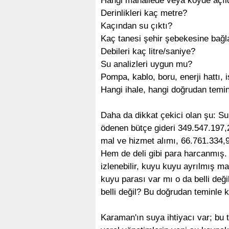
Hangi mahallede veya köyde açıl
Derinlikleri kaç metre?
Kaçından su çıktı?
Kaç tanesi şehir şebekesine bağl
Debileri kaç litre/saniye?
Su analizleri uygun mu?
Pompa, kablo, boru, enerji hattı, 
Hangi ihale, hangi doğrudan temin
Daha da dikkat çekici olan şu: S
ödenen bütçe gideri 349.547.197,
mal ve hizmet alımı, 66.761.334,
Hem de deli gibi para harcanmış.
izlenebilir, kuyu kuyu ayrılmış ma
kuyu parası var mı o da belli de
belli değil? Bu doğrudan teminle ki
Karaman'ın suya ihtiyacı var; bu t