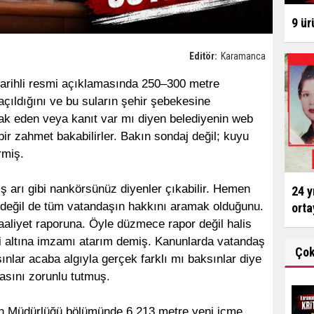
9 ür
Editör:
Karamanca
arihli resmi açıklamasında 250–300 metre
açıldığını ve bu suların şehir şebekesine
ak eden veya kanıt var mı diyen belediyenin web
r zahmet bakabilirler. Bakın sondaj değil; kuyu
rmiş.
ş arı gibi nankörsünüz diyenler çıkabilir. Hemen
24 y
 değil de tüm vatandaşın hakkını aramak olduğunu.
orta
aaliyet raporuna. Öyle düzmece rapor değil halis
i altına imzamı atarım demiş. Kanunlarda vatandaş
Ço
ınlar acaba algıyla gerçek farklı mı baksınlar diye
masını zorunlu tutmuş.
n Müdürlüğü bölümünde 6.213 metre yeni içme