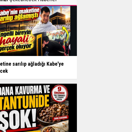
tine sarılıp ağladığı Kabe'ye
ecek