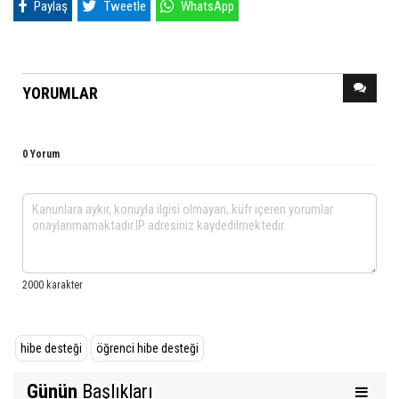
Paylaş
Tweetle
WhatsApp
YORUMLAR
0 Yorum
hibe desteği
öğrenci hibe desteği
Günün
Başlıkları