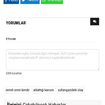
Paylaş
Tweetle
WhatsApp
YORUMLAR
0 Yorum
semih emin kimdir
aldattığı karısını
sultangazideki olay
İlginizi
Çekebilecek Haberler