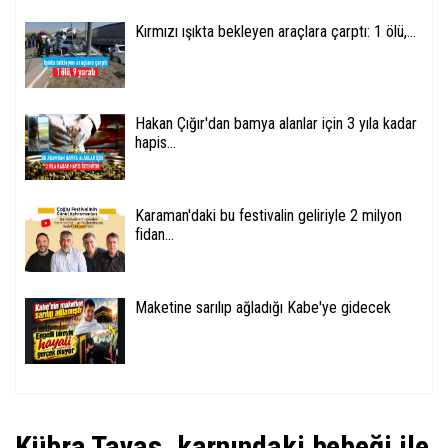
Kırmızı ışıkta bekleyen araçlara çarptı: 1 ölü,...
Hakan Çığır'dan bamya alanlar için 3 yıla kadar
hapis...
Karaman'daki bu festivalin geliriyle 2 milyon
fidan...
Maketine sarılıp ağladığı Kabe'ye gidecek
Kübra Tavas, karnındaki bebeği ile