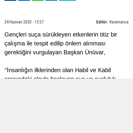
24 Haziran 2020 - 13:57
Editör:
Karamanca
Gençleri suça sürükleyen etkenlerin titiz bir
çalışma ile tespit edilip önlem alınması
gerektiğini vurgulayan Başkan Ünüvar,
‘’İnsanlığın ilklerinden olan Habil ve Kabil
arasındaki olayla başlayan suç ve suçluluk
olgusu, hangi düzene sahip olursa olsun bütün
toplumlarda varlığını sürdürerek günümüze
kadar geldi. Suçun çeşitliliği toplumlarda
farklılık gösterse de çocuk ve genç suçlu bütün
toplumların geleceğe dair endişe duymasına
neden olan, kanayan yarasıdır. Karaman’da