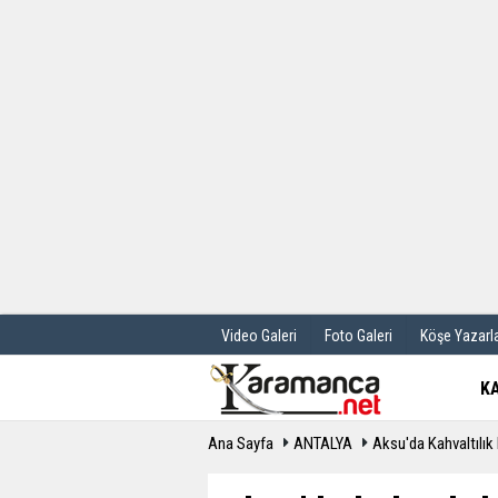
Üye Paneli
Hava Durum
Haber Arşivi
Gazete Manş
Günün Haberleri
Anketler
Video Galeri
Foto Galeri
Köşe Yazarla
K
Ana Sayfa
ANTALYA
Aksu'da Kahvaltılık