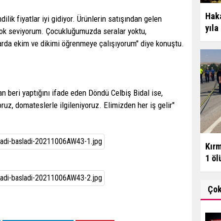
Haka
dilik fiyatlar iyi gidiyor. Ürünlerin satışından gelen
yıla
 çok seviyorum. Çocukluğumuzda seralar yoktu,
larda ekim ve dikimi öğrenmeye çalışıyorum" diye konuştu.
n beri yaptığını ifade eden Döndü Celbiş Bidal ise,
oruz, domateslerle ilgileniyoruz. Elimizden her iş gelir"
Kırm
1 ölü
Ço