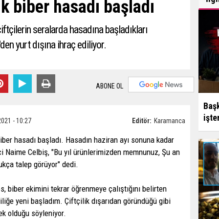
ık biber hasadı başladı
iftçilerin seralarda hasadına başladıkları
'den yurt dışına ihraç ediliyor.
ABONE OL
Başk
işte
2021 - 10:27
Editör:
Karamanca
biber hasadı başladı. Hasadın haziran ayı sonuna kadar
ci Naime Celbiş, "Bu yıl ürünlerimizden memnunuz, Şu an
ukça talep görüyor" dedi.
 biber ekimini tekrar öğrenmeye çalıştığını belirten
iğe yeni başladım. Çiftçilik dışarıdan göründüğü gibi
ek olduğu söyleniyor.