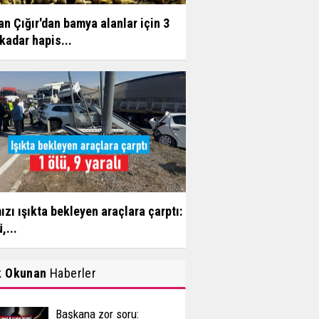
n Çığır'dan bamya alanlar için 3
 kadar hapis...
ızı ışıkta bekleyen araçlara çarptı:
,...
k Okunan
Haberler
Başkana zor soru: