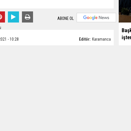
ABONE OL
Başk
işte
2021 - 10:28
Editör:
Karamanca
çıklamaya göre, Erdemli ve Tarsus ilçelerinde uyuşturucu
elirlenen şüphelilerin yakalanmasına yönelik operasyon
anarak gözaltına alınırken, ikametlerinde yapılan
 gram bonzai, 3 bin 840 adet gümrük kaçağı sigara, 2 adet
i ile uyuşturucu madde kullanma aparatı ele geçirildi.
Haka
un sürdüğü belirtildi.
yıla