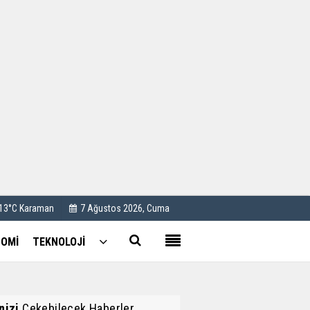
Kullanım Koşulları
Künye
İletişim
Çerez Politikası
 13°C Karaman
7 Ağustos 2026, Cuma
OMİ
TEKNOLOJİ
inizi
Çekebilecek Haberler