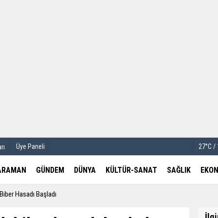
u
Köşe Yazarları
etleri
Video Galeri
Foto Galeri
Üye Paneli
27°C /
rı
ARAMAN
GÜNDEM
DÜNYA
KÜLTÜR-SANAT
SAĞLIK
EKON
 Biber Hasadı Başladı
İlg