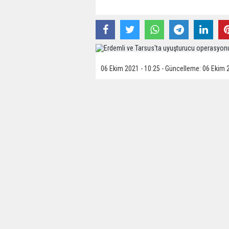
06 Ekim 2021 - 10:25 - Güncelleme: 06 Ekim 
İl Jandarma Komutanlığından yapılan a
madde imalatı ve ticareti yaptıkları b
düzenlendi.
Yapılan operasyonlarda 2 şüpheli yakal
aramalarda, 510 gram kubar esrar, 150
uyuşturucu hap ve 1 adet hassas teraz
Gözaltına alınan şüphelilerin sorgusun