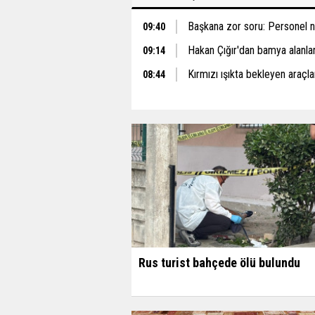
Başkana zor soru: Personel ne
09:40
Hakan Çığır'dan bamya alanlar 
09:14
Kırmızı ışıkta bekleyen araçlar
08:44
Rus turist bahçede ölü bulundu