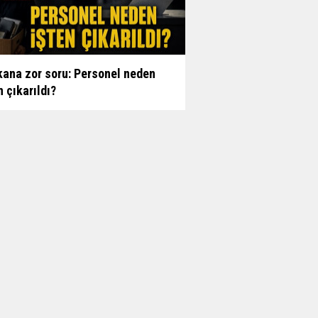
ana zor soru: Personel neden
n çıkarıldı?
n Çığır'dan bamya alanlar için 3
 kadar hapis...