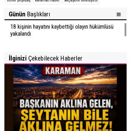
soner yeşildaş
karaman haber
akçaşehir belediyesi
Günün
Başlıkları
18 kişinin hayatını kaybettiği olayın hükümlüsü
yakalandı
İlginizi
Çekebilecek Haberler