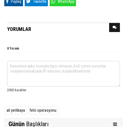
Paylaş
Tweetle
WhatsApp
YORUMLAR
0 Yorum
ali yerlikaya
fetö operasyonu
Günün
Başlıkları