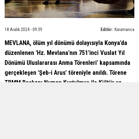
18 Aralık 2024 - 09:39
Editör:
Karamanca
MEVLANA, ölüm yıl dönümü dolayısıyla Konya'da
düzenlenen 'Hz. Mevlana'nın 751'inci Vuslat Yıl
Dönümü Uluslararası Anma Törenleri' kapsamında
gerçekleşen 'Şeb-i Arus' töreniyle anıldı. Törene
TBMM Başkanı Numan Kurtulmuş ile Kültür ve
Turizm Bakanı Mehmet Nuri Esroy da katıldı.
Bugün Afganistan sınırları içerisinde yer alan
Horasan'ın Belh şehrinde 30 Eylül 1207 yılında
dünyaya gelen Mevlana, 17 Aralık 1273 tarihinde
Konya'da vefat etti. Mevlana, ölüm gününü yeniden