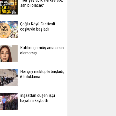
''Her şey açık, herkes söz
sahibi olacak''
Çoğlu Köyü Festivali
coşkuyla başladı
Katilini görmüş ama emin
olamamış
Her şey mektupla başladı,
6 tutuklama
inşaattan düşen işçi
hayatını kaybetti