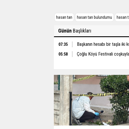
hasan tan
hasan tan bulundumu
hasan 
Günün
Başlıkları
Başkanın hesabı bir taşla iki 
07:35
Çoğlu Köyü Festivali coşkuyla
05:58