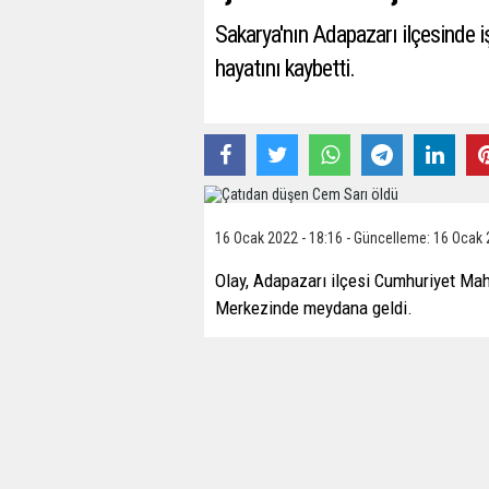
Sakarya'nın Adapazarı ilçesinde 
hayatını kaybetti.
16 Ocak 2022 - 18:16 - Güncelleme: 16 Ocak 
Olay, Adapazarı ilçesi Cumhuriyet Mah
Merkezinde meydana geldi.
Edinilen bilgiye göre, 31 yaşındaki Ce
Olayı gören vatandaşlar durumu sağlık v
Konunun haber verilmesi üzerine bölgey