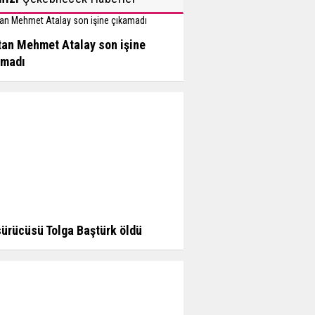
an Mehmet Atalay son işine
amadı
sürücüsü Tolga Baştürk öldü