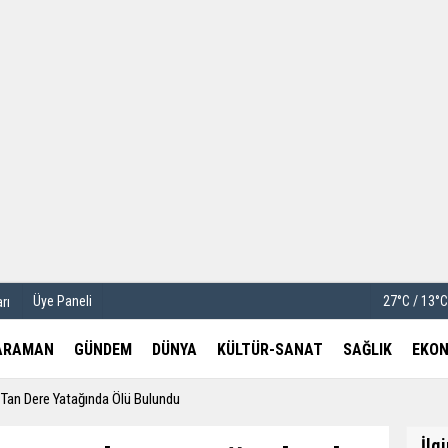
u
Köşe Yazarları
etleri
Video Galeri
Foto Galeri
Üye Paneli
27°C / 13°
rı
ARAMAN
GÜNDEM
DÜNYA
KÜLTÜR-SANAT
SAĞLIK
EKON
 Tan Dere Yatağında Ölü Bulundu
İlg