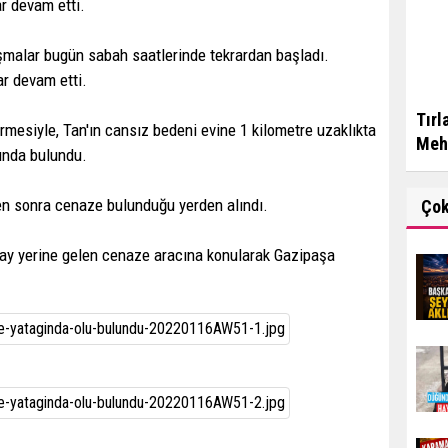
r devam etti.
şmalar bugün sabah saatlerinde tekrardan başladı.
ar devam etti.
Tırl
mesiyle, Tan'ın cansız bedeni evine 1 kilometre uzaklıkta
Mehm
ğında bulundu.
en sonra cenaze bulunduğu yerden alındı.
Ço
lay yerine gelen cenaze aracına konularak Gazipaşa