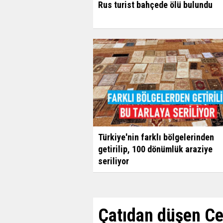
Rus turist bahçede ölü bulundu
Türkiye'nin farklı bölgelerinden
getirilip, 100 dönümlük araziye
seriliyor
Çatıdan düşen Ce