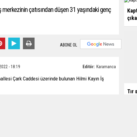
iş merkezinin çatısından düşen 31 yaşındaki genç
Kapt
çık
ABONE OL
2022 - 18:19
Editör:
Karamanca
allesi Çark Caddesi üzerinde bulunan Hilmi Kayın İş
Tır 
m Sarı iş merkezinin çatısından yere düştü.
e polis ekiplerine bildirdi.
e gelen sağlık ekiplerince 31 yaşındaki Sarı'nın hayatını