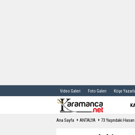
Üye Paneli
Hava Durum
Haber Arşivi
Gazete Manş
Günün Haberleri
Anketler
Video Galeri
Foto Galeri
Köşe Yazarla
K
Ana Sayfa
ANTALYA
73 Yaşındaki Hasan