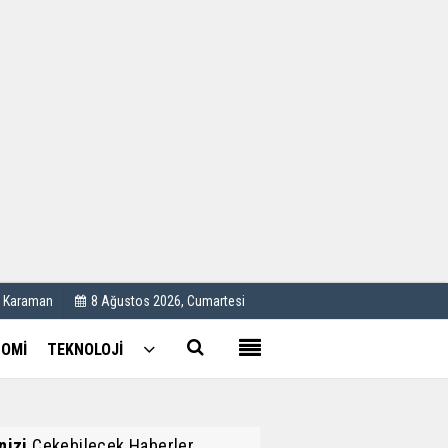
Kullanım Koşulları
Künye
İletişim
Çerez Politikası
C Karaman
8 Ağustos 2026, Cumartesi
OMİ
TEKNOLOJİ
inizi
Çekebilecek Haberler