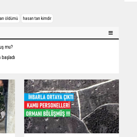
tan öldümü
hasan tan kimdir
kuş mu?
 başladı