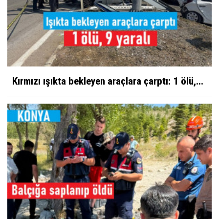
Kırmızı ışıkta bekleyen araçlara çarptı: 1 ölü,...