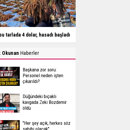
su tarlada 4 dolar, hasadı başladı
k Okunan
Haberler
Başkana zor soru:
Personel neden işten
çıkarıldı?
Düğündeki bıçaklı
kavgada Zeki Bozdemir
öldü
''Her şey açık, herkes söz
sahibi olacak''