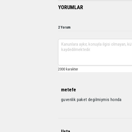
YORUMLAR
2 Yorum
metefe
guvenlik paket degilmiymis honda
Usta