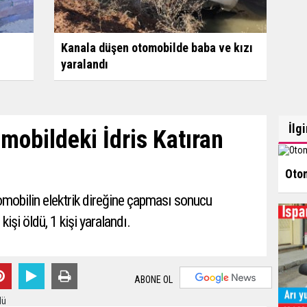
Kanala düşen otomobilde baba ve kızı
yaralandı
İlg
mobildeki İdris Katıran
Otom
omobilin elektrik direğine çapması sonucu
işi öldü, 1 kişi yaralandı.
ABONE OL