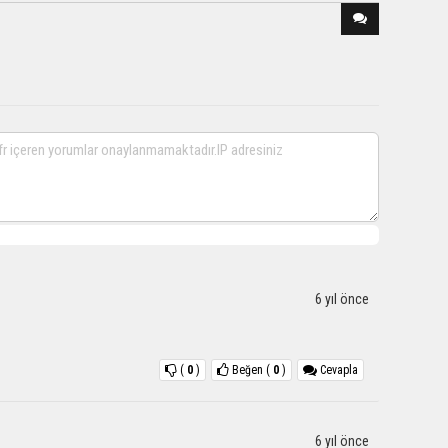
6 yıl önce
(
0
)
Beğen
(
0
)
Cevapla
6 yıl önce