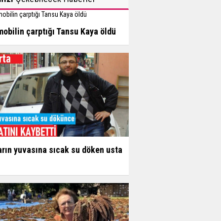
obilin çarptığı Tansu Kaya öldü
arın yuvasına sıcak su döken usta