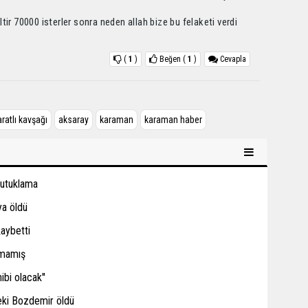
ir 70000 isterler sonra neden allah bize bu felaketi verdi
(
1
)
Beğen
(
1
)
Cevapla
ratlı kavşağı
aksaray
karaman
karaman haber
tutuklama
ya öldü
kaybetti
amamış
ibi olacak''
eki Bozdemir öldü