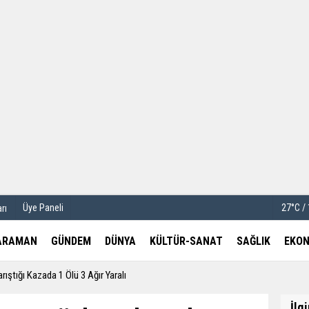
u
Köşe Yazarları
etleri
Video Galeri
Foto Galeri
Üye Paneli
27°C /
rı
ARAMAN
GÜNDEM
DÜNYA
KÜLTÜR-SANAT
SAĞLIK
EKON
rıştığı Kazada 1 Ölü 3 Ağır Yaralı
İlg