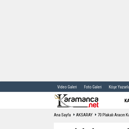
Üye Paneli
Hava Durum
Haber Arşivi
Gazete Manş
Günün Haberleri
Anketler
Video Galeri
Foto Galeri
Köşe Yazarla
K
Ana Sayfa
AKSARAY
70 Plakalı Aracın Ka