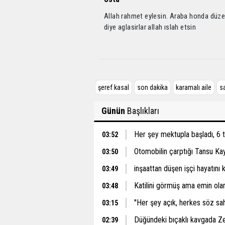
Allah rahmet eylesin. Araba honda düzelt
diye aglasirlar allah ıslah etsin
şeref kasal
son dakika
karamalı aile
sa
Günün
Başlıkları
Her şey mektupla başladı, 6 
03:52
Otomobilin çarptığı Tansu Ka
03:50
inşaattan düşen işçi hayatını 
03:49
Katilini görmüş ama emin ol
03:48
''Her şey açık, herkes söz sah
03:15
Düğündeki bıçaklı kavgada Z
02:39