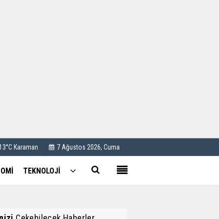
Kullanım Koşulları
Künye
İletişim
Çerez Politikası
 13°C Karaman
7 Ağustos 2026, Cuma
OMİ
TEKNOLOJİ
inizi
Çekebilecek Haberler