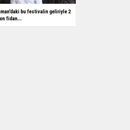
man'daki bu festivalin geliriyle 2
on fidan...
l: Sadece ekip değil, gönül birliği
uyoruz