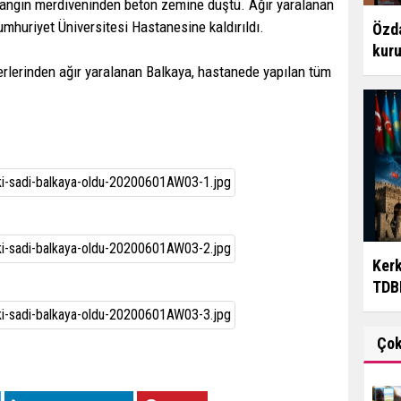
n yangın merdiveninden beton zemine düştü. Ağır yaralanan
mhuriyet Üniversitesi Hastanesine kaldırıldı.
Özda
kur
yerlerinden ağır yaralanan Balkaya, hastanede yapılan tüm
Kerk
TDBB
Ço