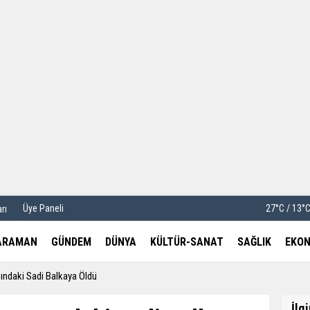
u
Köşe Yazarları
etleri
Video Galeri
Foto Galeri
Üye Paneli
27°C / 13°
rı
ARAMAN
GÜNDEM
DÜNYA
KÜLTÜR-SANAT
SAĞLIK
EKON
ındaki Sadi Balkaya Öldü
İlg