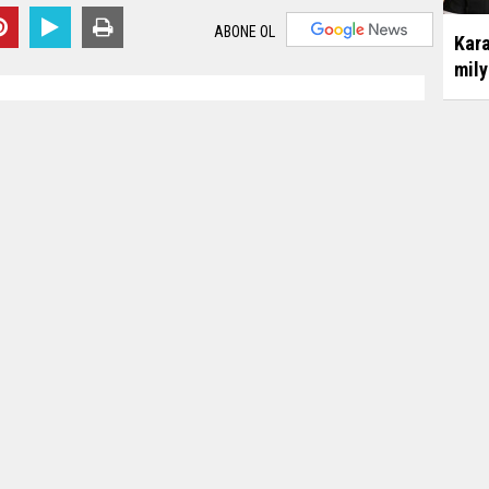
ABONE OL
Kara
mily
iran 2020 - 21:20
Editör:
Karamanca
 Siber Suçlarla Mücadele Şube Müdürlüğü ve Asayiş Şube
dan ortaklaşa yürütülen operasyonda 3'ü kadın 2'si erkek 5
eniyle gözaltına alındı.
da seyahat kısıtlamasının kaldırılmasının ardından sosyal
tmek ister DM'den ulaşın, evli çiftler ve tekler ulaşsın"
nıcılarının tespiti amacıyla Afyonkarahisar İl Emniyet
Özda
ube Müdürlüğü ve Asayiş Şube Müdürlüğü Ahlak Büro
kur
başlattı. Çalışmalar sonrasında 5 şüpheli gözaltına alındı.
arı belirlenen Serkan K. ve Gülden B. isimli şahıslarla
n iletişime geçen polis ekipleri şüphelilerle pazarlık
ücret talep eden şüpheliler aynı ücret karşılığında