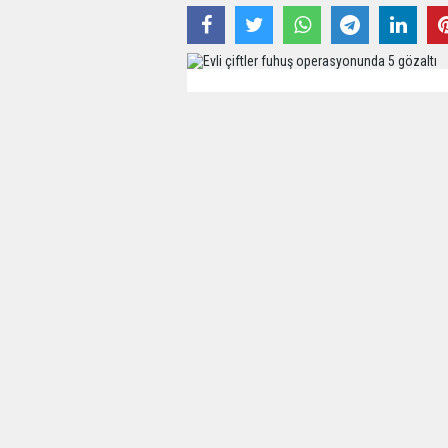
01 Haziran 2020 - 21:16 - Güncelleme: 01 Haz
Afyonkarahisar İl Emniyet Müdürlüğü
Müdürlüğü Ahlak Büro Amirliği tarafın
kişi para karşılığı fuhuş yaptıkları ned
'Covid-19' salgını tedbirleri kapsamın
medya üzerinden "çiftiz, kimler eşlik e
şeklinde paylaşımlar yapan hesap kulla
Müdürlüğü Siber Suçlarla Mücadele Ş
Amirliği ile koordineli olarak çalışma 
Bahse konu hesabın kullanıcıları oldukl
kullandıkları telefon numarası üzerinde
aşamasına geldi. Bayan başına 500 TL 