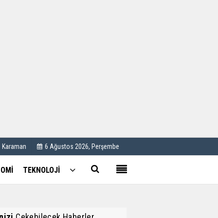
Kullanım Koşulları
Künye
İletişim
Çerez Politikası
C Karaman
6 Ağustos 2026, Perşembe
OMİ
TEKNOLOJİ
inizi
Çekebilecek Haberler