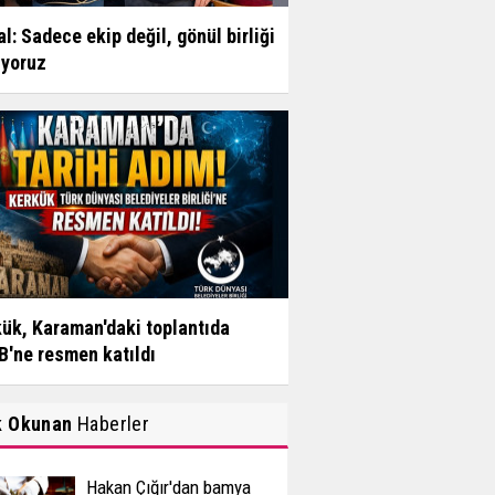
l: Sadece ekip değil, gönül birliği
uyoruz
ük, Karaman'daki toplantıda
'ne resmen katıldı
k Okunan
Haberler
Hakan Çığır'dan bamya