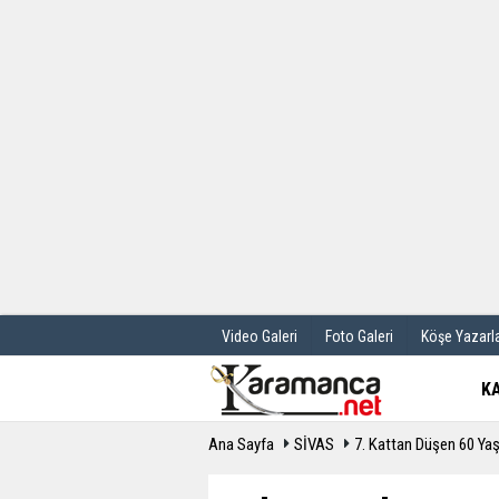
Üye Paneli
Hava Durum
Haber Arşivi
Gazete Manş
Günün Haberleri
Anketler
Video Galeri
Foto Galeri
Köşe Yazarla
K
Ana Sayfa
SİVAS
7. Kattan Düşen 60 Yaş