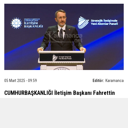
05 Mart 2025 - 09:59
Editör:
Karamanca
CUMHURBAŞKANLIĞI İletişim Başkanı Fahrettin
Altun, 'Stratejik İletişimde Yeni Akımlar Paneli'nde
konuştu. Altun, "Bugün Türkiye, Sayın
Cumhurbaşkanımızın vizyonu doğrultusunda,