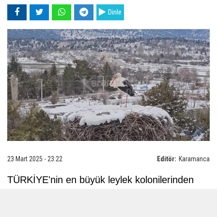
Dinle
23 Mart 2025 - 23:22
Editör:
Karamanca
TÜRKİYE'nin en büyük leylek kolonilerinden
olan Konya'nın Beyşehir ilçesindeki Yeşildağ
Leylekler Vadisi'ne leylekler gelmeye başladı.