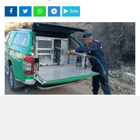
Dinle
24 Şubat 2024 - 17:21
Editör:
Karamanca
Edinilen bilgiye göre, Ambar köyü kırsalında çukura
düşen bir tilkinin olduğunun bildirilmesi üzerine
bölgeye İl Jandarma Komutanlığı Çevre Doğa ve