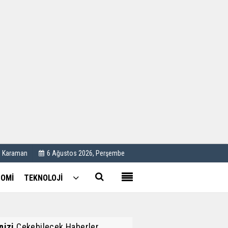
Kullanım Koşulları
Künye
İletişim
Çerez Politikası
C Karaman
6 Ağustos 2026, Perşembe
OMİ
TEKNOLOJİ
inizi
Çekebilecek Haberler