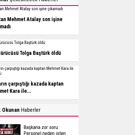
an Mehmet Atalay son işine
amadı
sürücüsü Tolga Baştürk öldü
arın çarpıştığı kazada kaptan
et Kara ile...
k Okunan
Haberler
Başkana zor soru:
Personel neden işten