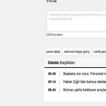
0 Yorum
yasin akay
samsun kayıp genç
canik yas
Günün
Başlıkları
Başkana zor soru: Personel ne
09:40
Hakan Çığır'dan bamya alanlar 
09:14
Kırmızı ışıkta bekleyen araçlar
08:44