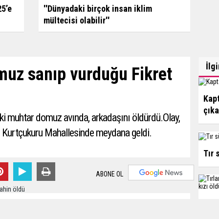
25’e
''Dünyadaki birçok insan iklim
mültecisi olabilir''
İlg
muz sanıp vurduğu Fikret
Kapt
çık
ski muhtar domuz avında, arkadaşını öldürdü.Olay,
ki Kurtçukuru Mahallesinde meydana geldi.
Tır 
ABONE OL
Tırl
iran 2020 - 13:57
Editör:
Karamanca
Mehm