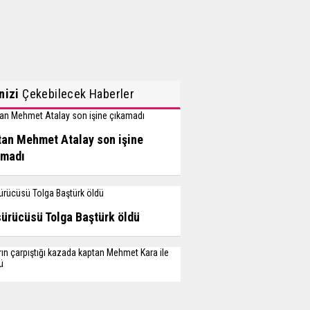
inizi
Çekebilecek Haberler
an Mehmet Atalay son işine
amadı
sürücüsü Tolga Baştürk öldü
arın çarpıştığı kazada kaptan
et Kara ile...