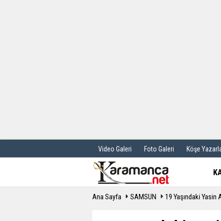
Üye Paneli
Hava Durum
Haber Arşivi
Gazete Manş
Günün Haberleri
Anketler
Video Galeri
Foto Galeri
Köşe Yazarla
K
Ana Sayfa
SAMSUN
19 Yaşındaki Yasin