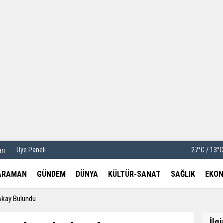
u
Köşe Yazarları
etleri
Video Galeri
Foto Galeri
Üye Paneli
27°C / 13°
rı
ARAMAN
GÜNDEM
DÜNYA
KÜLTÜR-SANAT
SAĞLIK
EKON
 Akay Bulundu
İlg