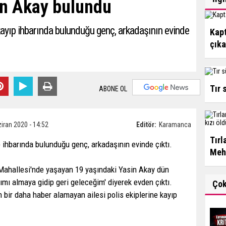
in Akay bulundu
kayıp ihbarında bulunduğu genç, arkadaşının evinde
Kapt
çık
Tır 
ABONE OL
iran 2020 - 14:52
Editör:
Karamanca
Tırl
 ihbarında bulunduğu genç, arkadaşının evinde çıktı.
Mehm
ahallesi'nde yaşayan 19 yaşındaki Yasin Akay dün
ımı almaya gidip geri geleceğim' diyerek evden çıktı.
Ço
 bir daha haber alamayan ailesi polis ekiplerine kayıp