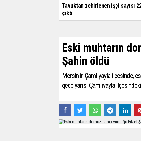
Tavuktan zehirlenen işçi sayısı 2
çıktı
Eski muhtarın do
Şahin öldü
Mersin'in Çamlıyayla ilçesinde, e
gece yarısı Çamlıyayla ilçesinde
03 Haziran 2020 - 14:53 - Güncelleme: 04 Haz