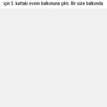
için 5. kattaki evinin balkonuna çıktı. Bir süre balkonda
duran yaşlı adam aniden fenalaşarak dengesini
kaybedip metrelerce yüksekten beton zemine düştü.
Kanlar içinde beton zemine çakılan yaşlı adam olay
yerinde hayatını kaybetti. Olayı fark eden çevredeki
esnaf ve vatandaşlar durumu 112 Acil Çağrı
Merkezine bildirdi. İhbar üzerine kısa sürede olay
yerine gelen 112 Acil Yardım ekipleri yaşlı adamın
hayatını kaybettiğini belirlerken, İl Emniyet Müdürlüğü
Olay Yeri İnceleme Şubesi ekiplerinin geniş çaplı
araştırma ve inceleme yaptı.
Yapılan çalışmalarının ardından yaşlı adamın cansız
bedeni otopsi yapılmak üzere Aksaray Üniversitesi