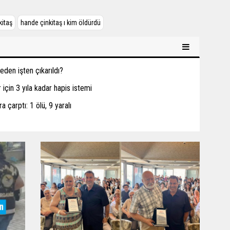
kitaş
hande çinkitaş ı kim öldürdü
den işten çıkarıldı?
için 3 yıla kadar hapis istemi
a çarptı: 1 ölü, 9 yaralı