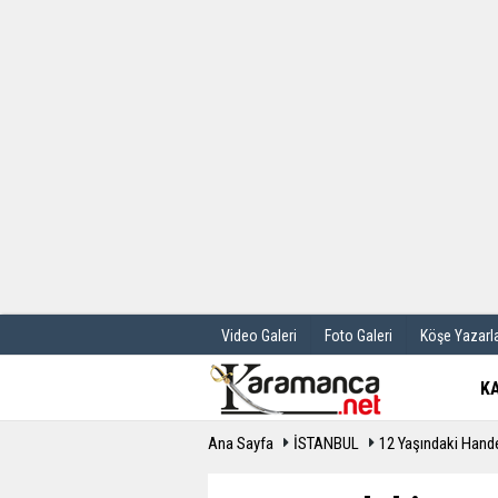
Üye Paneli
Hava Durum
Haber Arşivi
Gazete Manş
Günün Haberleri
Anketler
Video Galeri
Foto Galeri
Köşe Yazarla
K
Ana Sayfa
İSTANBUL
12 Yaşındaki Hande 