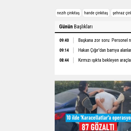
nezih çinkitaş
hande çinkitaş
şehnaz çin
Günün
Başlıkları
Başkana zor soru: Personel ne
09:40
Hakan Çığır'dan bamya alanlar 
09:14
Kırmızı ışıkta bekleyen araçlar
08:44