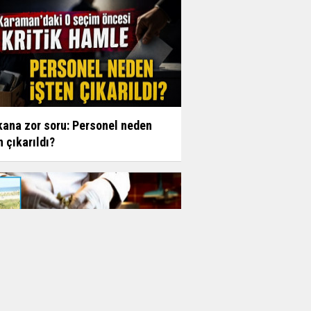
ana zor soru: Personel neden
n çıkarıldı?
n Çığır'dan bamya alanlar için 3