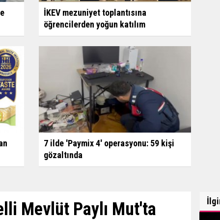
ne
İKEV mezuniyet toplantısına
öğrencilerden yoğun katılım
7 ilde 'Paymix 4' operasyonu: 59 kişi
an
gözaltında
İlg
lli Mevlüt Paylı Mut'ta