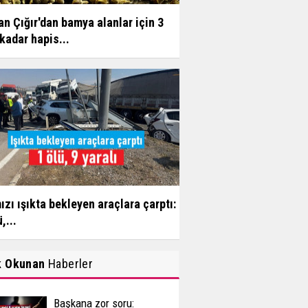
n Çığır'dan bamya alanlar için 3
 kadar hapis...
ızı ışıkta bekleyen araçlara çarptı:
,...
k Okunan
Haberler
Başkana zor soru: