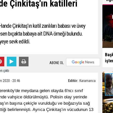
e Çinkitaş'ın katilleri
ande Çinkitaş’ın katil zanlıları babası ve üvey
 kesen bıçakta babaya ait DNA örneği bulundu.
yeye sevk edildi.
Başk
işte
ABONE OL
m 2020 - 20:46
Editör:
Karamanca
erenköy'de meydana gelen olayda 6'ncı sınıf
nde vahşice öldürülmüştü. Polisin olay yerinde
aş'ın başına çekiçle vurulduğu ve boğazıyla sağ
ttiği belirlenmişti. Ayrıca Çinkitaş'ın vücudunun 13