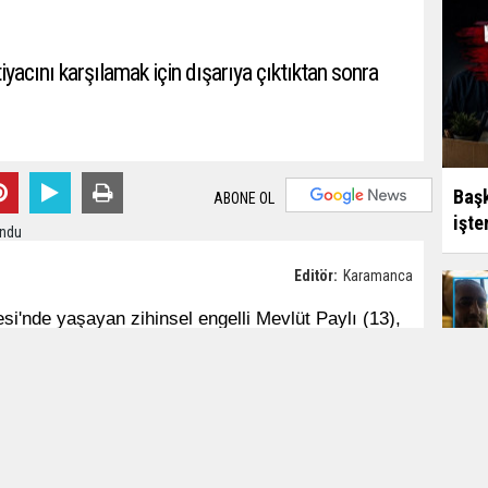
tiyacını karşılamak için dışarıya çıktıktan sonra
Başk
ABONE OL
işte
Editör:
Karamanca
esi'nde yaşayan zihinsel engelli Mevlüt Paylı (13),
 Paylı'ya evlerinin bahçesindeki tuvalete
re eve dönmemesi üzerine durumu polise bildirdi.
llü vatandaşlar, ilçe genelinde arama çalışmasına
içerisinde Muzaffer Baştuğ adlı vatandaş tarafından
Haka