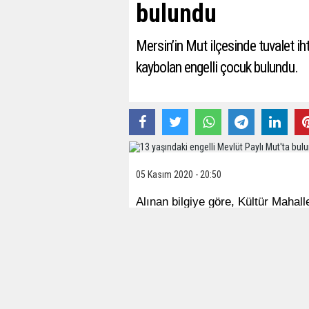
bulundu
Mersin’in Mut ilçesinde tuvalet ih
kaybolan engelli çocuk bulundu.
05 Kasım 2020 - 20:50
Alınan bilgiye göre, Kültür Mahall
dün öğle saatlerinde annesi Havva
gideceğini söyleyip dışarı çıktı.
Anne Havva Paylı, oğlunun bir sü
Polis, jandarma, belediye ve gönü
başladı. Mevlüt Paylı, bir bahçe 