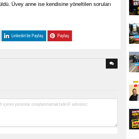
üldü. Üvey anne ise kendisine yöneltilen soruları
Linkedin'de Paylaş
Paylaş