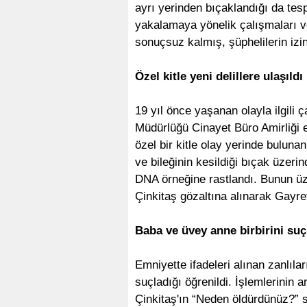
ayrı yerinden bıçaklandığı da tespit
yakalamaya yönelik çalışmaları ve
sonuçsuz kalmış, şüphelilerin izi
Özel kitle yeni delillere ulaşıldı
19 yıl önce yaşanan olayla ilgili 
Müdürlüğü Cinayet Büro Amirliği eki
özel bir kitle olay yerinde buluna
ve bileğinin kesildiği bıçak üzer
DNA örneğine rastlandı. Bunun ü
Çinkitaş gözaltına alınarak Gayr
Baba ve üvey anne birbirini suç
Emniyette ifadeleri alınan zanlıları
suçladığı öğrenildi. İşlemlerinin
Çinkitaş'ın “Neden öldürdünüz?” s