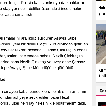
 edilmişti. Polisin katil zanlısı ya da zanlılarını
Haka
 olay yerindeki deliller üzerindeki incelemeler
yıla
ne rastlanamamıştı.
çalışmalarını aralıksız sürdüren Asayiş Şube
pleri yeni bir delile ulaştı. Yurt dışından getirilen
n eşyalar tekrar incelendi. Hande Çinkitaş'ın boğazı
inde yapılan incelemede babası Nezih Çinkitaş'ın
zerine baba Nezih Çinkitaş ve üvey anne Şehnaz
ettepe Asayiş Şube Müdürlüğüne götürüldü.
Kırm
1 ölü
ladı
Ço
n cinayeti kabul etmedikleri, her ikisinin bir birini
 ardından adliyeye sevk edilen baba Nezih
orusu üzerine “Hayır kesinlikle öldürmedim tabii.