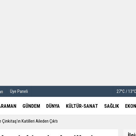
u
Köşe Yazarları
etleri
Video Galeri
Foto Galeri
Üye Paneli
27°C / 13°
rı
ARAMAN
GÜNDEM
DÜNYA
KÜLTÜR-SANAT
SAĞLIK
EKON
Çinkitaş'ın Katilleri Aileden Çıktı
İlg