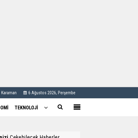
Kullanım Koşulları
Künye
İletişim
Çerez Politikası
C Karaman
6 Ağustos 2026, Perşembe
OMİ
TEKNOLOJİ
inizi
Çekebilecek Haberler